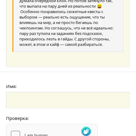
Выравнивание текста
Уменьшить отступ
думала очередной клон. Но потом затянуло так,
Заголовок 3
что выпала на пару дней из реальности
18
Tahoma
Особенно понравились сюжетные квесты с
22
выбором — реально есть ощущение, что ты
Times New Roman
влияешь на мир, а не просто бегаешь по
26
Trebuchet MS
чекпоинтам. Но соглашусь, что не всё идеально:
пару раз тупила на заданиях без подсказок,
Verdana
приходилось лезть в гайды. С другой стороны,
может, в этом и кайф — самой разбираться.
Имя
Проверка