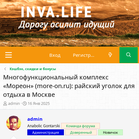
Вход
Регистрация
Кэшбэк, скидки и бонусы
Многофункциональный комплекс
«Мореон» (more-on.ru): райский уголок для
отдыха в Москве
А
Д
admin
16 Янв 2025
в
а
т
т
admin
о
а
р
н
Anabolic Gontarski
Команда форума
т
а
Администрация
Доверенный
Новичок
е
ч