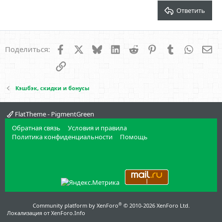
Verdana
Ответить
Facebook
X
Bluesky
LinkedIn
Reddit
Pinterest
Tumblr
WhatsA
Эл
Поделиться:
Ссылка
Кэшбэк, скидки и бонусы
FlatTheme - PigmentGreen
Обратная связь
Условия и правила
Политика конфиденциальности
Помощь
®
Community platform by XenForo
© 2010-2026 XenForo Ltd.
Локализация от
XenForo.Info