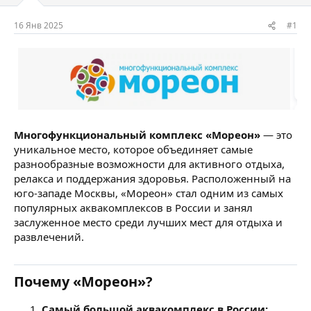
м
а
ы
л
16 Янв 2025
#1
а
Многофункциональный комплекс «Мореон»
— это
уникальное место, которое объединяет самые
разнообразные возможности для активного отдыха,
релакса и поддержания здоровья. Расположенный на
юго-западе Москвы, «Мореон» стал одним из самых
популярных аквакомплексов в России и занял
заслуженное место среди лучших мест для отдыха и
развлечений.
Почему «Мореон»?
Самый большой аквакомплекс в России: