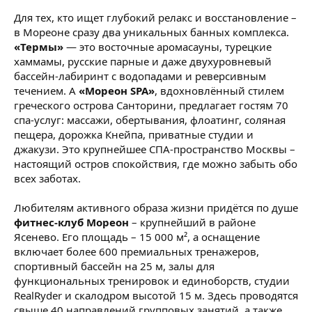
Для тех, кто ищет глубокий релакс и восстановление –
в Мореоне сразу два уникальных банных комплекса.
«Термы»
— это восточные аромасауны, турецкие
хаммамы, русские парные и даже двухуровневый
бассейн-лабиринт с водопадами и реверсивным
течением. А
«Мореон SPA»
, вдохновлённый стилем
греческого острова Санторини, предлагает гостям 70
спа-услуг: массажи, обертывания, флоатинг, соляная
пещера, дорожка Кнейпа, приватные студии и
джакузи. Это крупнейшее СПА-пространство Москвы –
настоящий остров спокойствия, где можно забыть обо
всех заботах.
Любителям активного образа жизни придётся по душе
фитнес-клуб Мореон
– крупнейший в районе
Ясенево. Его площадь – 15 000 м², а оснащение
включает более 600 премиальных тренажеров,
спортивный бассейн на 25 м, залы для
функциональных тренировок и единоборств, студии
RealRyder и скалодром высотой 15 м. Здесь проводятся
свыше 40 направлений групповых занятий, а также