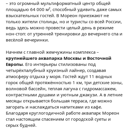
– это огромный мультиформатный центр общей
площадью 64 000 м², способный удивить даже самых
взыскательных гостей. В Мореон приезжают не
только жители столицы, но и туристы со всей России,
ведь здесь можно провести целый день в режиме
нон-стоп: от утренней тренировки до вечернего спа и
весёлой вечеринки.
Начнем с главной жемчужины комплекса –
крупнейшего аквапарка Москвы и Восточной
Европы
. Его интерьеры стилизованы под
четырёхпалубный круизный лайнер, создавая
атмосферу отдыха у моря. Гостей ждут 11 водных
горок общей протяжённостью 1 км, три детские зоны,
волновой бассейн, теплая лагуна с гидромассажем,
контрастными душами и уютным джакузи. А в летние
месяцы открывается большая терраса, где можно
загорать и наслаждаться напитками из кафе.
Благодаря круглогодичной работе аквапарк Мореон
стал настоящим спасением от городской суеты и
серых будней.