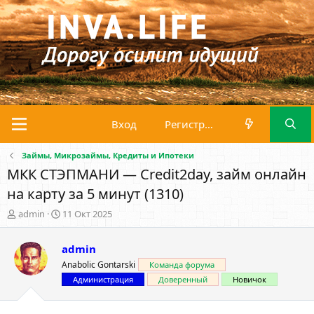
Вход
Регистрация
Займы, Микрозаймы, Кредиты и Ипотеки
МКК СТЭПМАНИ — Credit2day, займ онлайн
на карту за 5 минут (1310)
А
Д
admin
11 Окт 2025
в
а
т
т
admin
о
а
р
н
Anabolic Gontarski
Команда форума
т
а
Администрация
Доверенный
Новичок
е
ч
м
а