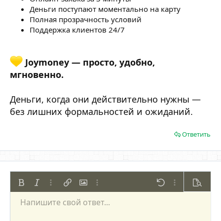
Деньги поступают моментально на карту
Полная прозрачность условий
Поддержка клиентов 24/7
Joymoney — просто, удобно,
мгновенно.
Деньги, когда они действительно нужны —
без лишних формальностей и ожиданий.
Ответить
Жирный
Курсив
Дополнительно...
Вставить ссылку
Вставить изображение
Дополнительно...
Отменить
Дополнительно
Предпр
Напишите свой ответ...
По левому краю
9
Сохранить черновик
Нумерованный список
Обычный
Arial
Размер шрифта
Смайлы
Повторить
Цитата
Переключить режим работы редактора
Цвет текста
Медиа
Удалить форматирование
Шрифт
Вставить таблицу
Черновики
Список
Вставить горизонтальную линию
Выравнивание
Спойлер
Формат параграфа
Код
Зачёркнутый
Подчёркнутый
Однострочный 
Одностроч
10
Удалить черновик
По центру
Book Antiqua
Маркированный список