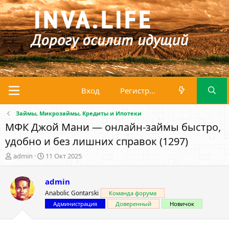
Вход
Регистрация
Займы, Микрозаймы, Кредиты и Ипотеки
МФК Джой Мани — онлайн-займы быстро,
удобно и без лишних справок (1297)
А
Д
admin
11 Окт 2025
в
а
т
т
admin
о
а
р
н
Anabolic Gontarski
Команда форума
т
а
Администрация
Доверенный
Новичок
е
ч
м
а