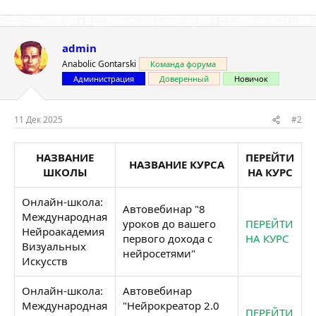
admin
Anabolic Gontarski
Команда форума
Администрация
Доверенный
Новичок
11 Дек 2025
#2
НАЗВАНИЕ
ПЕРЕЙТИ
НАЗВАНИЕ КУРСА
ШКОЛЫ
НА КУРС
Онлайн-школа:
Автовебинар "8
Международная
уроков до вашего
ПЕРЕЙТИ
Нейроакадемия
первого дохода с
НА КУРС
Визуальных
нейросетями"
Искусств
Онлайн-школа:
Автовебинар
Международная
"Нейрокреатор 2.0
ПЕРЕЙТИ