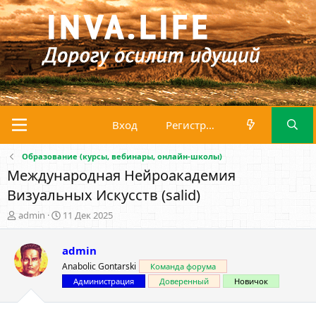
Вход
Регистрация
Образование (курсы, вебинары, онлайн-школы)
Международная Нейроакадемия
Визуальных Искусств (salid)
А
Д
admin
11 Дек 2025
в
а
т
т
admin
о
а
р
н
Anabolic Gontarski
Команда форума
т
а
Администрация
Доверенный
Новичок
е
ч
м
а