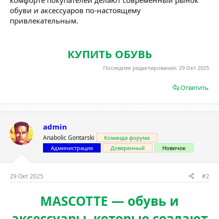
комфорте покупателей делают современный рынок
обуви и аксессуаров по-настоящему
привлекательным.
КУПИТЬ ОБУВЬ
Последнее редактирование:
29 Окт 2025
Ответить
admin
Anabolic Gontarski
Команда форума
Администрация
Доверенный
Новичок
29 Окт 2025
#2
MASCOTTE — обувь и
аксессуары, которые создают