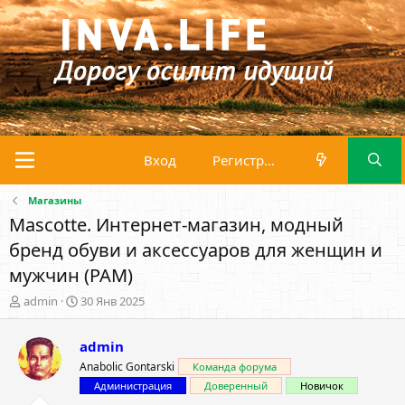
Вход
Регистрация
Магазины
Mascotte. Интернет-магазин, модный
бренд обуви и аксессуаров для женщин и
мужчин (PAM)
А
Д
admin
30 Янв 2025
в
а
т
т
admin
о
а
р
н
Anabolic Gontarski
Команда форума
т
а
Администрация
Доверенный
Новичок
е
ч