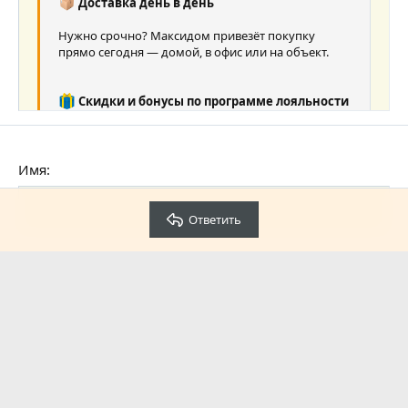
Доставка день в день
Нужно срочно? Максидом привезёт покупку
прямо сегодня — домой, в офис или на объект.
Скидки и бонусы по программе лояльности
Чем чаще покупаете, тем выгоднее.
Постоянные акции, персональные предложения,
бонусные баллы за покупки.
Имя
Сервис, которому доверяют
Ответить
Консультанты помогают подобрать решения,
Проверка
сравнить товары, рассчитать количество
материалов.
Что важно знать о Максидоме
сегодня