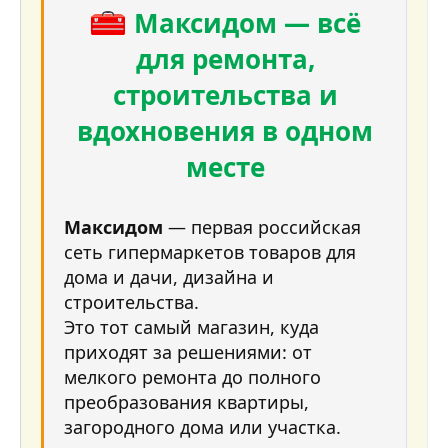
Выравнивание текста
Уменьшить отступ
Максидом — всё
Заголовок 3
18
Tahoma
для ремонта,
22
Times New Roman
26
строительства и
Trebuchet MS
Verdana
вдохновения в одном
месте
Максидом
— первая российская
сеть гипермаркетов товаров для
дома и дачи, дизайна и
строительства.
Это тот самый магазин, куда
приходят за решениями: от
мелкого ремонта до полного
преобразования квартиры,
загородного дома или участка.