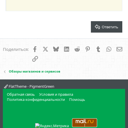
22
Times New Roman
26
Trebuchet MS
Verdana
Ответить
Facebook
X
Bluesky
LinkedIn
Reddit
Pinterest
Tumblr
WhatsA
Эл
Поделиться:
Ссылка
Обзоры магазинов и сервисов
FlatTheme - PigmentGreen
Обратная связь
Условия и правила
Политика конфиденциальности
Помощь