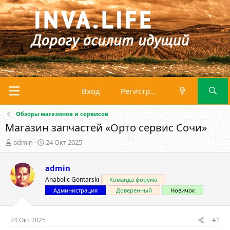
Вход
Регистрация
Обзоры магазинов и сервисов
Магазин запчастей «Орто сервис Сочи»
А
Д
admin
24 Окт 2025
в
а
т
т
admin
о
а
р
н
Anabolic Gontarski
Команда форума
т
а
Администрация
Доверенный
Новичок
е
ч
м
а
ы
л
24 Окт 2025
#1
а