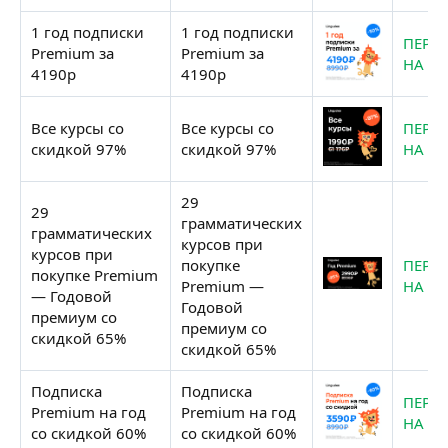
1 год подписки
1 год подписки
ПЕРЕ
Premium за
Premium за
НА КУ
4190р
4190р
Все курсы со
Все курсы со
ПЕРЕ
скидкой 97%
скидкой 97%
НА КУ
29
29
грамматических
грамматических
курсов при
курсов при
покупке
ПЕРЕ
покупке Premium
Premium —
НА КУ
— Годовой
Годовой
премиум со
премиум со
скидкой 65%
скидкой 65%
Подписка
Подписка
ПЕРЕ
Premium на год
Premium на год
НА КУ
со скидкой 60%
со скидкой 60%