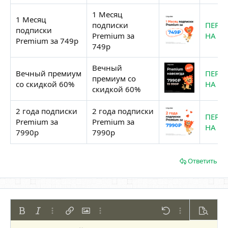
1 Месяц
1 Месяц
подписки
ПЕРЕ
подписки
Premium за
НА КУ
Premium за 749р
749р
Вечный
Вечный премиум
ПЕРЕ
премиум со
со скидкой 60%
НА КУ
скидкой 60%
2 года подписки
2 года подписки
ПЕРЕ
Premium за
Premium за
НА КУ
7990р
7990р
Ответить
Жирный
Курсив
Дополнительно...
Вставить ссылку
Вставить изображение
Дополнительно...
Отменить
Дополнительно
Предпр