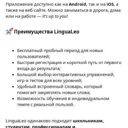
Приложение доступно как на
Android
, так и на
iOS
, а
также на веб-сайте. Можно заниматься в дороге, дома
или на работе —
it’s up to you!
Преимущества LinguaLeo​
Бесплатный пробный период для новых
пользователей;
Быстрая регистрация и короткий путь от первого
входа до результата;
Большой выбор интерактивных упражнений,
игр и тестов для всех уровней;
Удобный встроенный словарь, который
помогает закреплять новые слова;
Возможность обучения в индивидуальном
темпе с реальной пользой.
LinguaLeo одинаково подходит
школьникам,
студентам, профессионалам и