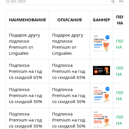
22 Окт 2025
#4
ПЕРЕ
НАИМЕНОВАНИЕ
ОПИСАНИЕ
БАННЕР
НА К
Подарок другу
Подарок другу
подписки
подписки
ПЕРЕ
Premium от
Premium от
НА КУ
Lingualeo
Lingualeo
Подписка
Подписка
ПЕРЕ
Premium на год
Premium на год
НА КУ
со скидкой 65%
со скидкой 65%
Подписка
Подписка
ПЕРЕ
Premium на год
Premium на год
НА КУ
со скидкой 50%
со скидкой 50%
Подписка
Подписка
ПЕРЕ
Premium на год
Premium на год
НА КУ
со скидкой 50%
со скидкой 50%