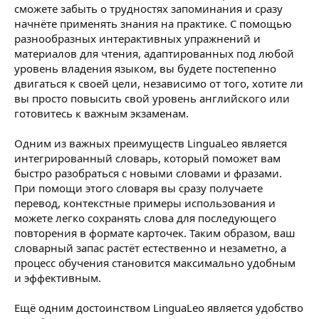
сможете забыть о трудностях запоминания и сразу
начнёте применять знания на практике. С помощью
разнообразных интерактивных упражнений и
материалов для чтения, адаптированных под любой
уровень владения языком, вы будете постепенно
двигаться к своей цели, независимо от того, хотите ли
вы просто повысить свой уровень английского или
готовитесь к важным экзаменам.
Одним из важных преимуществ LinguaLeo является
интегрированный словарь, который поможет вам
быстро разобраться с новыми словами и фразами.
При помощи этого словаря вы сразу получаете
перевод, контекстные примеры использования и
можете легко сохранять слова для последующего
повторения в формате карточек. Таким образом, ваш
словарный запас растёт естественно и незаметно, а
процесс обучения становится максимально удобным
и эффективным.
Ещё одним достоинством LinguaLeo является удобство