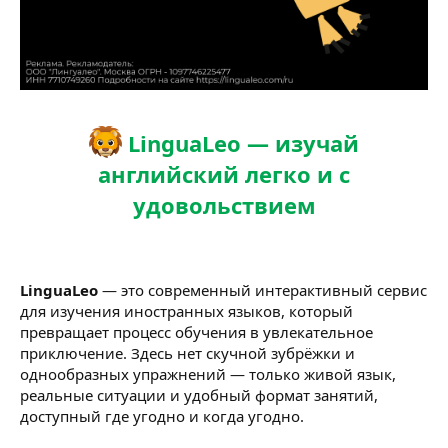
LinguaLeo — изучай
английский легко и с
удовольствием
LinguaLeo
— это современный интерактивный сервис
для изучения иностранных языков, который
превращает процесс обучения в увлекательное
приключение. Здесь нет скучной зубрёжки и
однообразных упражнений — только живой язык,
реальные ситуации и удобный формат занятий,
доступный где угодно и когда угодно.