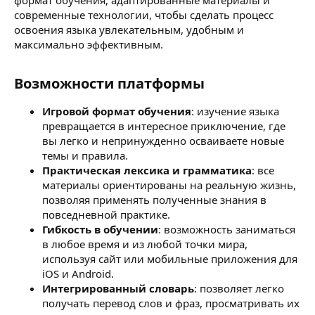
формат обучения, адаптированные материалы и
современные технологии, чтобы сделать процесс
освоения языка увлекательным, удобным и
максимально эффективным.
Возможности платформы
Игровой формат обучения
: изучение языка
превращается в интересное приключение, где
вы легко и непринужденно осваиваете новые
темы и правила.
Практическая лексика и грамматика
: все
материалы ориентированы на реальную жизнь,
позволяя применять полученные знания в
повседневной практике.
Гибкость в обучении
: возможность заниматься
в любое время и из любой точки мира,
используя сайт или мобильные приложения для
iOS и Android.
Интегрированный словарь
: позволяет легко
получать перевод слов и фраз, просматривать их