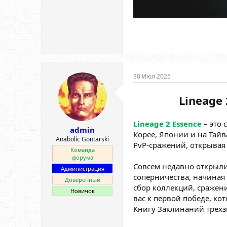
30 Июл 2025
Lineage
Lineage 2 Essence
– это 
admin
Корее, Японии и на Тай
Anabolic Gontarski
PvP-сражений, открывая
Команда
форума
Совсем недавно открыли
Администрация
соперничества, начиная
Доверенный
сбор коллекций, сражен
Новичок
вас к первой победе, ко
Книгу Заклинаний трехз