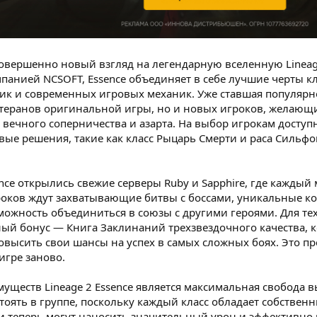
о совершенно новый взгляд на легендарную вселенную Line
мпанией NCSOFT, Essence объединяет в себе лучшие черты к
ик и современных игровых механик. Уже ставшая популярной
етеранов оригинальной игры, но и новых игроков, желающ
 вечного соперничества и азарта. На выбор игрокам доступн
ые решения, такие как класс Рыцарь Смерти и раса Сильфо
ence открылись свежие серверы Ruby и Sapphire, где каждый
гроков ждут захватывающие битвы с боссами, уникальные 
можность объединиться в союзы с другими героями. Для тех
ый бонус — Книга Заклинаний трехзвездочного качества, 
овысить свои шансы на успех в самых сложных боях. Это п
игре заново.
ществ Lineage 2 Essence является максимальная свобода в
тоять в группе, поскольку каждый класс обладает собстве
и теперь могут наносить значительный урон и эффективно 