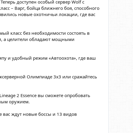
еперь доступен особый сервер Wolf с
асс – Варг, бойца ближнего боя, способного
явились новые охотничьи локации, где вас
мый класс без необходимости состоять в
, а целители обладают мощными
пу и удобный режим «Автоохота», где ваш
ежсерверной Олимпиаде 3x3 или сражайтесь
ineage 2 Essence вы сможете опробовать
ным оружием.
 вас ждут новые боссы и 13 видов