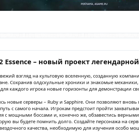
 2 Essence – новый проект легендарно
свежий взгляд на культовую вселенную, созданную компан
ване. Сохранив олдскульные хроники и знакомые механики
 для каждого игрока новые горизонты для демонстрации сво
сь новые серверы – Ruby и Sapphire. Они позволяют вновь
 путь с самого начала. Игрокам предстоит пройти захваты
ия с мощными боссами и, конечно же, обзавестись верны
торую вы будете помнить долго. Создайте персонажа на серв
вездочного качества, необходимую для изучения особо мо