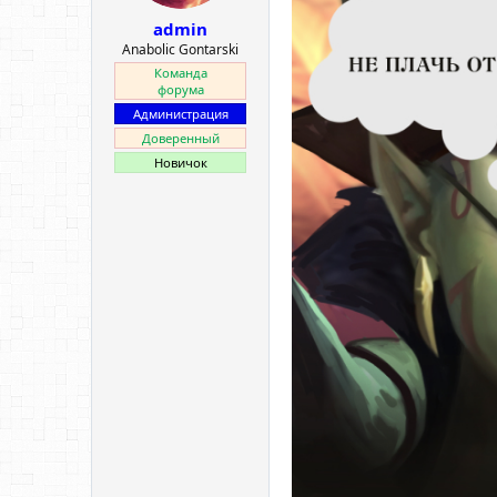
ы
л
admin
а
Anabolic Gontarski
Команда
форума
Администрация
Доверенный
Новичок