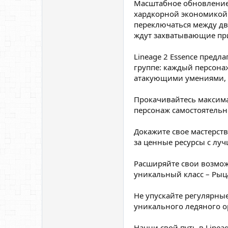
Масштабное обновление 
хардкорной экономикой 
переключаться между дв
ждут захватывающие пр
Lineage 2 Essence предл
группе: каждый персон
атакующими умениями, к
Прокачивайтесь максима
персонаж самостоятельно
Докажите свое мастерст
за ценные ресурсы с лу
Расширяйте свои возможн
уникальный класс – Ры
Не упускайте регулярны
уникального ледяного о
Начни свой путь в Lineag