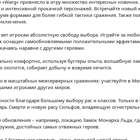
«Warg» привнесло в игру множество интересных новинок. Т
и интенсивной прокачкой персонажей. Встречайте новый кл
умя формами для более гибкой тактики сражения. Также по
иключения.
агает игрокам абсолютную свободу выбора. Играйте за люби
аж оснащен самообновляемыми положительными эффектами
ачаясь наравне с другими героями.
льно комфортно, используя бустеры опыта, волшебную лам
 охотится, собирает добычу и вовремя лечится.
во в масштабных межсерверных сражениях: участвуйте в М
чшими игроками других миров.
ости благодаря большому выбору рас и классов. Только в L
царь Смерти и новую расу Сильфов, владеющую огнестрель
е обновления – например, локацию Замок Монарха Льда, где
ружия, достойных самых отважных героев.
e 2 Essence уже сегодня – стань легендой новой эпохи!