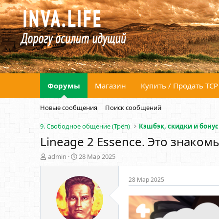
Форумы
Магазин
Купить / Продать ТСР
Новые сообщения
Поиск сообщений
9. Свободное общение (Трёп)
Кэшбэк, скидки и бону
Lineage 2 Essence. Это знако
А
Д
admin
28 Мар 2025
в
а
т
т
28 Мар 2025
о
а
р
н
т
а
е
ч
м
а