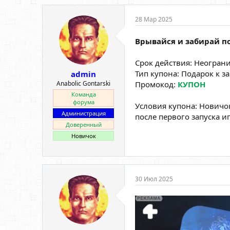
28 Мар 2025
Врывайся и забирай по
Срок действия: Неогран
Тип купона: Подарок к за
admin
Anabolic Gontarski
Промокод:
КУПОН
Команда
форума
Условия купона: Новичо
Администрация
после первого запуска и
Доверенный
Новичок
30 Июл 2025