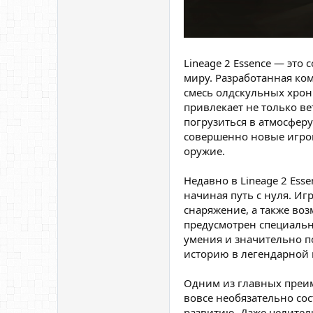
Lineage 2 Essence — эт
миру. Разработанная ко
смесь олдскульных хрон
привлекает не только в
погрузиться в атмосферу
совершенно новые игров
оружие.
Недавно в Lineage 2 Ess
начиная путь с нуля. И
снаряжение, а также воз
предусмотрен специальн
умения и значительно п
историю в легендарной 
Одним из главных преиму
вовсе необязательно сос
развитию. Даже целител