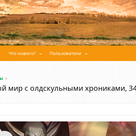
Что нового?
Пользователи
сы
мый мир с олдскульными хрониками, 34