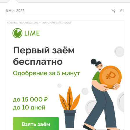
м
а
ы
л
6 Ноя 2025
#1
а