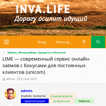
Вход
Регистрация
Займы, Микрозаймы, Кредиты и Ипотеки
LIME — современный сервис онлайн-
заёмов с бонусами для постоянных
клиентов (unicom)
А
Д
admin
6 Ноя 2025
в
а
т
т
admin
о
а
р
н
Anabolic Gontarski
Команда форума
т
а
Администрация
Доверенный
Новичок
е
ч