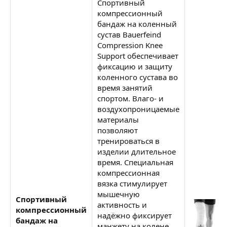
Спортивный
компрессионный
бандаж на коленный
сустав Bauerfeind
Compression Knee
Support обеспечивает
фиксацию и защиту
коленного сустава во
время занятий
спортом. Влаго- и
воздухопроницаемые
материалы
позволяют
тренироваться в
изделии длительное
время. Специальная
компрессионная
вязка стимулирует
мышечную
Спортивный
активность и
компрессионный
надёжно фиксирует
бандаж на
манжету на колене.