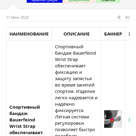
17 Июн 2025
#2
НАИМЕНОВАНИЕ
ОПИСАНИЕ
БАННЕР
ЗА
Спортивный
бандаж Bauerfeind
Wrist Strap
обеспечивает
фиксацию и
защиту запястья
во время занятий
спортом. Изделие
легко надевается и
надёжно
Спортивный
фиксируется.
бандаж
Лёгкая система
Bauerfeind
ЗА
регулировки
Wrist Strap
позволяет быстро
обеспечивает
подобрать