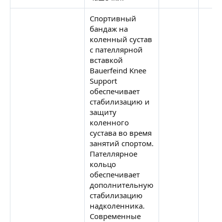
Спортивный
бандаж на
коленный сустав
с пателлярной
вставкой
Bauerfeind Knee
Support
обеспечивает
стабилизацию и
защиту
коленного
сустава во время
занятий спортом.
Пателлярное
кольцо
обеспечивает
дополнительную
стабилизацию
надколенника.
Современные