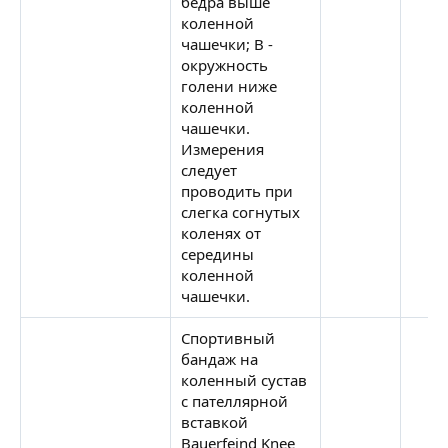
бедра выше
коленной
чашечки; В -
окружность
голени ниже
коленной
чашечки.
Измерения
следует
проводить при
слегка согнутых
коленях от
середины
коленной
чашечки.
Спортивный
бандаж на
коленный сустав
с пателлярной
вставкой
Bauerfeind Knee