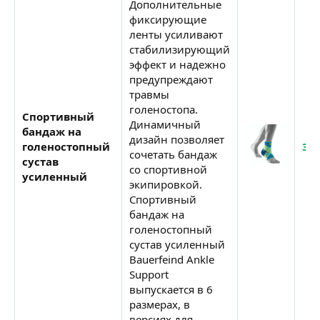
Дополнительные
фиксирующие
ленты усиливают
стабилизирующий
эффект и надежно
предупреждают
травмы
голеностопа.
Спортивный
Динамичный
бандаж на
дизайн позволяет
голеностопный
ЗА
сочетать бандаж
сустав
со спортивной
усиленный
экипировкой.
Спортивный
бандаж на
голеностопный
сустав усиленный
Bauerfeind Ankle
Support
выпускается в 6
размерах, в
версиях для