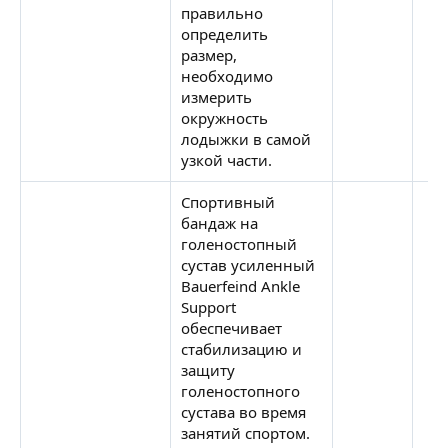
правильно
определить
размер,
необходимо
измерить
окружность
лодыжки в самой
узкой части.
Спортивный
бандаж на
голеностопный
сустав усиленный
Bauerfeind Ankle
Support
обеспечивает
стабилизацию и
защиту
голеностопного
сустава во время
занятий спортом.