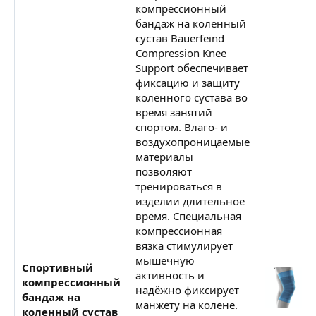
компрессионный
бандаж на коленный
сустав Bauerfeind
Compression Knee
Support обеспечивает
фиксацию и защиту
коленного сустава во
время занятий
спортом. Влаго- и
воздухопроницаемые
материалы
позволяют
тренироваться в
изделии длительное
время. Специальная
компрессионная
вязка стимулирует
мышечную
Спортивный
активность и
компрессионный
надёжно фиксирует
бандаж на
манжету на колене.
коленный сустав