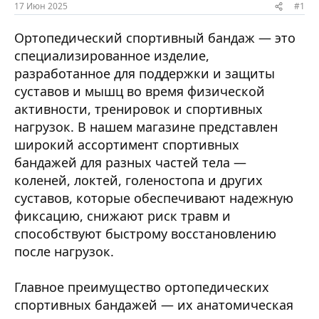
ы
л
17 Июн 2025
#1
а
Ортопедический спортивный бандаж — это
специализированное изделие,
разработанное для поддержки и защиты
суставов и мышц во время физической
активности, тренировок и спортивных
нагрузок. В нашем магазине представлен
широкий ассортимент спортивных
бандажей для разных частей тела —
коленей, локтей, голеностопа и других
суставов, которые обеспечивают надежную
фиксацию, снижают риск травм и
способствуют быстрому восстановлению
после нагрузок.
Главное преимущество ортопедических
спортивных бандажей — их анатомическая