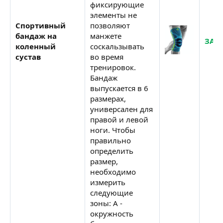
фиксирующие
элементы не
Спортивный
позволяют
бандаж на
манжете
ЗАК
коленный
соскальзывать
сустав
во время
тренировок.
Бандаж
выпускается в 6
размерах,
универсален для
правой и левой
ноги. Чтобы
правильно
определить
размер,
необходимо
измерить
следующие
зоны: А -
окружность