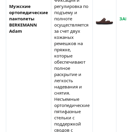
Мужские
регулировка по
ортопедические
подъему и
пантолеты
полноте
ЗАКА
BERKEMANN
осуществляется
Adam
за счет двух
кожаных
ремешков на
пряжке,
которые
обеспечивают
полное
раскрытие и
легкость
надевания и
снятия.
Несъемные
ортопедические
пятифазные
стельки с
поддержкой
сводов с