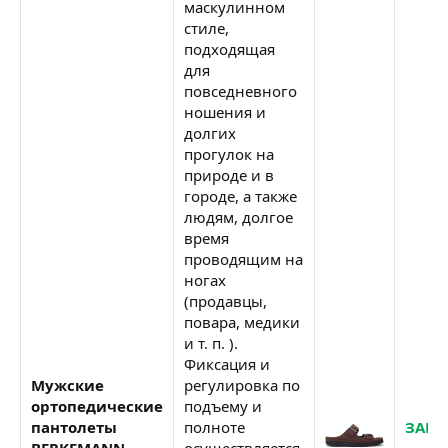
маскулинном
стиле,
подходящая
для
повседневного
ношения и
долгих
прогулок на
природе и в
городе, а также
людям, долгое
время
проводящим на
ногах
(продавцы,
повара, медики
и т. п. ).
Фиксация и
Мужские
регулировка по
ортопедические
подъему и
пантолеты
полноте
ЗАКА
BERKEMANN
осуществляется