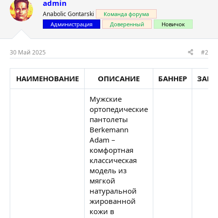
admin
Anabolic Gontarski
Команда форума
Администрация
Доверенный
Новичок
30 Май 2025
#2
НАИМЕНОВАНИЕ
ОПИСАНИЕ
БАННЕР
ЗАКА
Мужские
ортопедические
пантолеты
Berkemann
Adam –
комфортная
классическая
модель из
мягкой
натуральной
жированной
кожи в