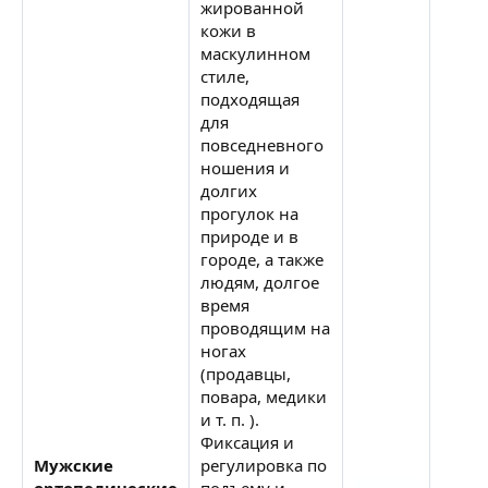
жированной
кожи в
маскулинном
стиле,
подходящая
для
повседневного
ношения и
долгих
прогулок на
природе и в
городе, а также
людям, долгое
время
проводящим на
ногах
(продавцы,
повара, медики
и т. п. ).
Фиксация и
Мужские
регулировка по
ортопедические
подъему и