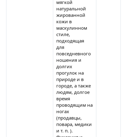
мягкой
натуральной
жированной
кожи в
маскулинном
стиле,
подходящая
для
повседневного
ношения и
долгих
прогулок на
природе и в
городе, а также
людям, долгое
время
проводящим на
ногах
(продавцы,
повара, медики
и т. п. ).
Фиксация и