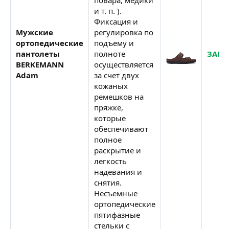
и т. п. ).
Фиксация и
Мужские
регулировка по
ортопедические
подъему и
пантолеты
полноте
ЗАКА
BERKEMANN
осуществляется
Adam
за счет двух
кожаных
ремешков на
пряжке,
которые
обеспечивают
полное
раскрытие и
легкость
надевания и
снятия.
Несъемные
ортопедические
пятифазные
стельки с