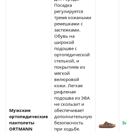
Посадка
регулируется
тремя кожаными
ремешками с
застежками.
Обувь на
широкой
подошве с
ортопедической
стелькой, и
покрытием из
мягкой
велюровой
кожи. Легкая
рифленая
подошва из ЭВА
не скользит и
Мужские
обеспечивает
ортопедические
дополнительную
пантолеты
безопасность
ЗАК
ORTMANN
при ходьбе.