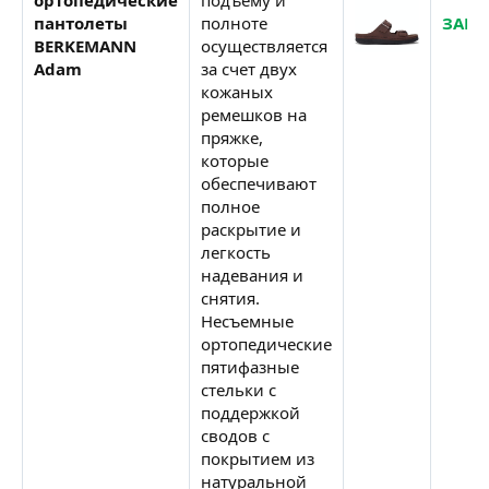
пантолеты
полноте
ЗАКА
BERKEMANN
осуществляется
Adam
за счет двух
кожаных
ремешков на
пряжке,
которые
обеспечивают
полное
раскрытие и
легкость
надевания и
снятия.
Несъемные
ортопедические
пятифазные
стельки с
поддержкой
сводов с
покрытием из
натуральной