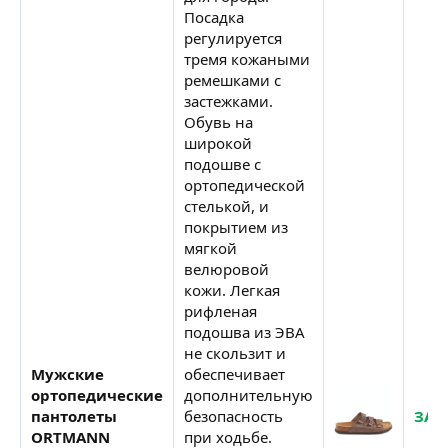
Посадка
регулируется
тремя кожаными
ремешками с
застежками.
Обувь на
широкой
подошве с
ортопедической
стелькой, и
покрытием из
мягкой
велюровой
кожи. Легкая
рифленая
подошва из ЭВА
не скользит и
Мужские
обеспечивает
ортопедические
дополнительную
пантолеты
безопасность
ЗАК
ORTMANN
при ходьбе.