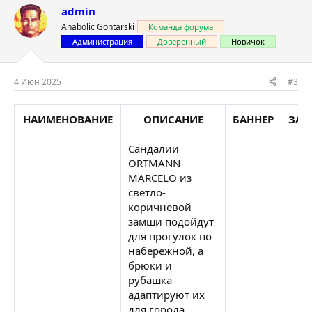
admin
Anabolic Gontarski
Команда форума
Администрация
Доверенный
Новичок
4 Июн 2025
#3
НАИМЕНОВАНИЕ
ОПИСАНИЕ
БАННЕР
ЗАК
Сандалии
ORTMANN
MARCELO из
светло-
коричневой
замши подойдут
для прогулок по
набережной, а
брюки и
рубашка
адаптируют их
для города.