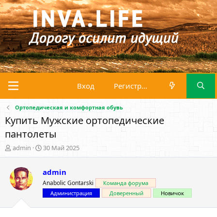
Вход
Регистрация
Ортопедическая и комфортная обувь
Купить Мужские ортопедические
пантолеты
А
Д
admin
30 Май 2025
в
а
т
т
admin
о
а
р
н
Anabolic Gontarski
Команда форума
т
а
Администрация
Доверенный
Новичок
е
ч
м
а