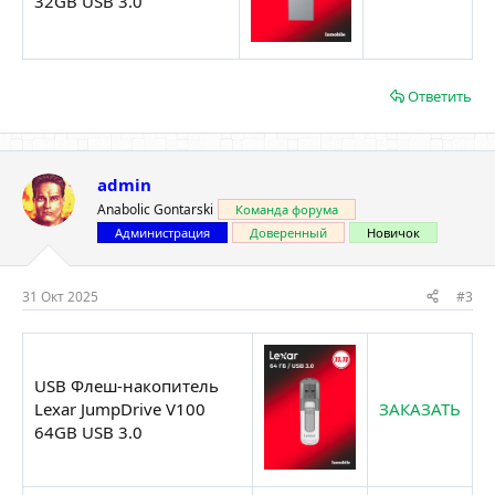
32GB USB 3.0
Ответить
admin
Anabolic Gontarski
Команда форума
Администрация
Доверенный
Новичок
31 Окт 2025
#3
USB Флеш-накопитель
Lexar JumpDrive V100
ЗАКАЗАТЬ
64GB USB 3.0