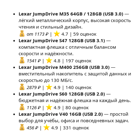
Lexar JumpDrive M35 64GB / 128GB (USB 3.0)
—
лёгкий металлический корпус, высокая скорость
чтения и стильный дизайн.
от 1173 ₽
|
4.7 | 59 оценок
Lexar JumpDrive S47 128GB (USB 3.1)
—
компактная флешка с отличным балансом
скорости и надёжности.
1541 ₽
|
4.8 | 197 оценок
Lexar JumpDrive M400 256GB (USB 3.0)
—
вместительный накопитель с защитой данных и
скоростью до 130 МБ/с.
2879 ₽
|
4.9 | 140 оценок
Lexar JumpDrive S60 128GB (USB 2.0)
—
бюджетная и надёжная флешка на каждый день.
1126 ₽
|
4.9 | 80 оценок
Lexar JumpDrive V40 16GB (USB 2.0)
— простой
выбор для учёбы, офиса и повседневных задач.
456 ₽
|
4.9 | 331 оценок