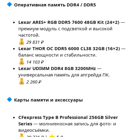
Оперативная память DDR4 / DDR5
Lexar ARES+ RGB DDR5 7600 48GB Kit (24×2)
—
премиум-модуль с подсветкой и высокой
частотой.
29 831 ₽
Lexar THOR OC DDR5 6000 CL38 32GB (16×2)
—
баланс мощности и стабильности.
14 103 ₽
Lexar UDIMM DDR4 8GB 3200MHz
—
универсальная память для апгрейда ПК.
2 260 ₽
Карты памяти и аксессуары
CFexpress Type B Professional 256GB Silver
Series
— молниеносная запись для фото- и
видеосъёмки.
20 731 ₽
|
5.0