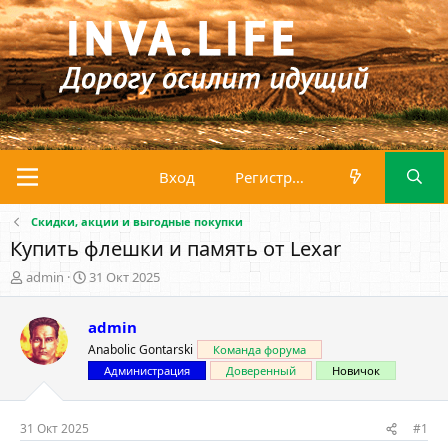
Вход
Регистрация
Скидки, акции и выгодные покупки
Купить флешки и память от Lexar
А
Д
admin
31 Окт 2025
в
а
т
т
admin
о
а
р
н
Anabolic Gontarski
Команда форума
т
а
Администрация
Доверенный
Новичок
е
ч
м
а
ы
л
31 Окт 2025
#1
а