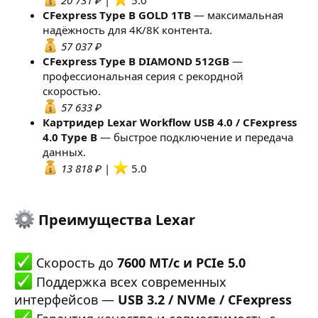
CFexpress Type B GOLD 1TB
— максимальная
надёжность для 4K/8K контента.
57 037 ₽
CFexpress Type B DIAMOND 512GB
—
профессиональная серия с рекордной
скоростью.
57 633 ₽
Картридер Lexar Workflow USB 4.0 / CFexpress
4.0 Type B
— быстрое подключение и передача
данных.
13 818 ₽
|
5.0
Преимущества Lexar​
Скорость до
7600 МТ/с и PCIe 5.0
Поддержка всех современных
интерфейсов —
USB 3.2 / NVMe / CFexpress