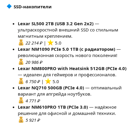
SSD-накопители
Lexar SL500 2TB (USB 3.2 Gen 2x2)
—
ультраскоростной внешний SSD со стильным
магнитным креплением.
22 214 ₽
|
5.0
Lexar NM1090 PCIe 5.0 1TB (с радиатором)
—
революционная скорость нового поколения!
20 986 ₽
Lexar NM800PRO with Heatsink 512GB (PCIe 4.0)
— идеален для геймеров и профессионалов.
6 750 ₽
|
5.0
Lexar NQ710 500GB (PCIe 4.0)
— оптимальный
вариант для апгрейда ноутбуков.
4 771 ₽
Lexar NM610PRO 1TB (PCIe 3.0)
— надёжное
решение для офисной и домашней техники.
5 921 ₽