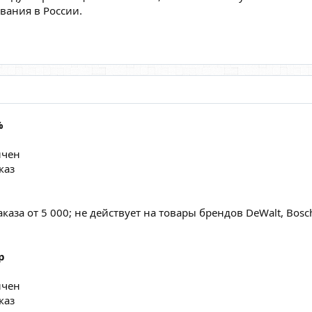
вания в России.
%
ичен
каз
аза от 5 000; не действует на товары брендов DeWalt, Bosch, 
р
ичен
каз