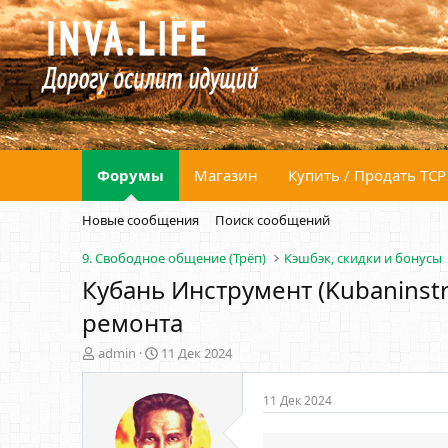
Форумы
Магазин
Купить / Продать ТСР
Новые сообщения
Поиск сообщений
9. Свободное общение (Трёп)
Кэшбэк, скидки и бонусы
Кубань Инструмент (Kubaninstr
ремонта
А
Д
admin
11 Дек 2024
в
а
т
т
11 Дек 2024
о
а
р
н
т
а