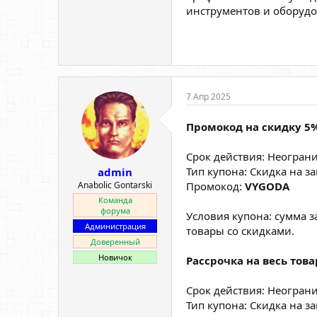
инструментов и оборудо
7 Апр 2025
Промокод на скидку 5
Срок действия: Неогран
Тип купона: Скидка на за
admin
Anabolic Gontarski
Промокод:
VYGODA
Команда
форума
Условия купона: сумма зак
Администрация
товары со скидками.
Доверенный
Новичок
Рассрочка на весь това
Срок действия: Неогран
Тип купона: Скидка на за