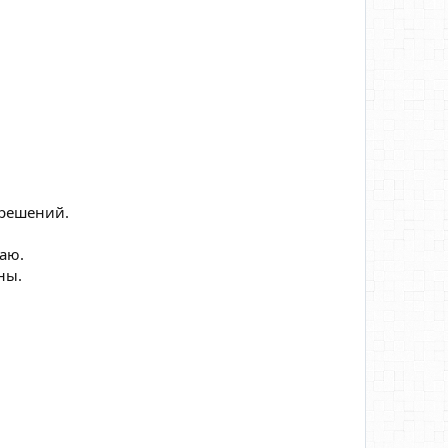
 решений.
аю.
ны.