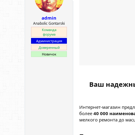
е
ч
м
а
ы
л
admin
а
Anabolic Gontarski
Команда
форума
Администрация
Доверенный
Новичок
Ваш надежны
Интернет-магазин предл
более
40 000 наименов
мелкого ремонта до мас