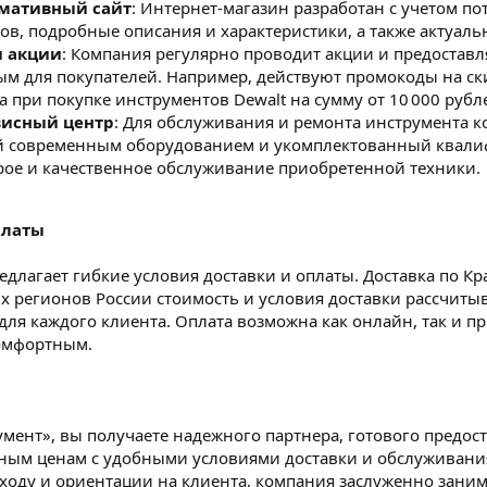
мативный сайт
: Интернет-магазин разработан с учетом п
ов, подробные описания и характеристики, а также актуаль
и акции
: Компания регулярно проводит акции и предоставл
ым для покупателей. Например, действуют промокоды на ски
а при покупке инструментов Dewalt на сумму от 10 000 рубл
висный центр
: Для обслуживания и ремонта инструмента 
й современным оборудованием и укомплектованный квали
рое и качественное обслуживание приобретенной техники.
платы
длагает гибкие условия доставки и оплаты. Доставка по Кр
гих регионов России стоимость и условия доставки рассчит
я каждого клиента. Оплата возможна как онлайн, так и при
омфортным.
мент», вы получаете надежного партнера, готового предос
ным ценам с удобными условиями доставки и обслуживания
ходу и ориентации на клиента, компания заслуженно зани