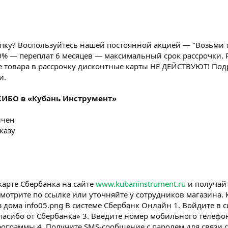
упку? Воспользуйтесь нашей постоянной акцией — "Возьми то
% — переплат 6 месяцев — максимальный срок рассрочки. Р
ке товара в рассрочку дисконтные карты НЕ ДЕЙСТВУЮТ! Под
и.
СИБО в «Кубань Инструмент»
ичен
казу
карте Сбербанка на сайте
www.kubaninstrument.ru
и получайт
мотрите по ссылке или уточняйте у сотрудников магазина. 
 дома info05.png В системе Сбербанк Онлайн 1. Войдите в 
асибо от Сбербанка» 3. Введите номер мобильного телефон
рограммы 4. Получите SMS-сообщение с паролем для связи 