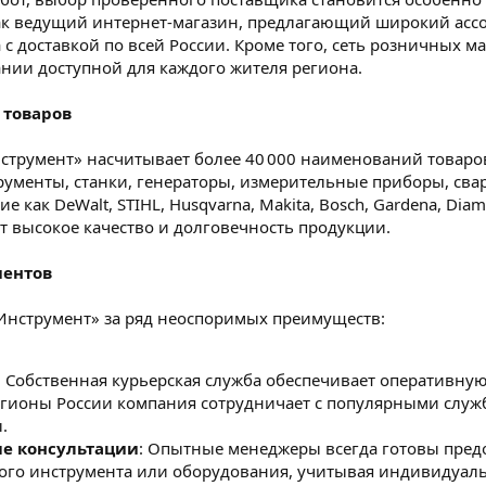
ак ведущий интернет-магазин, предлагающий широкий ассор
 с доставкой по всей России. Кроме того, сеть розничных 
нии доступной для каждого жителя региона.
 товаров
струмент» насчитывает более 40 000 наименований товаро
рументы, станки, генераторы, измерительные приборы, сва
 как DeWalt, STIHL, Husqvarna, Makita, Bosch, Gardena, Dia
ет высокое качество и долговечность продукции.
иентов
Инструмент» за ряд неоспоримых преимуществ:
: Собственная курьерская служба обеспечивает оперативную
регионы России компания сотрудничает с популярными служб
.
е консультации
: Опытные менеджеры всегда готовы пре
го инструмента или оборудования, учитывая индивидуаль