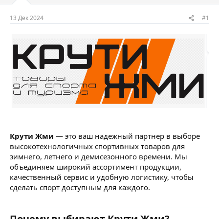
м
а
ы
л
13 Дек 2024
#1
а
Крути Жми
— это ваш надежный партнер в выборе
высокотехнологичных спортивных товаров для
зимнего, летнего и демисезонного времени. Мы
объединяем широкий ассортимент продукции,
качественный сервис и удобную логистику, чтобы
сделать спорт доступным для каждого.
Почему выбирают Крути Жми?