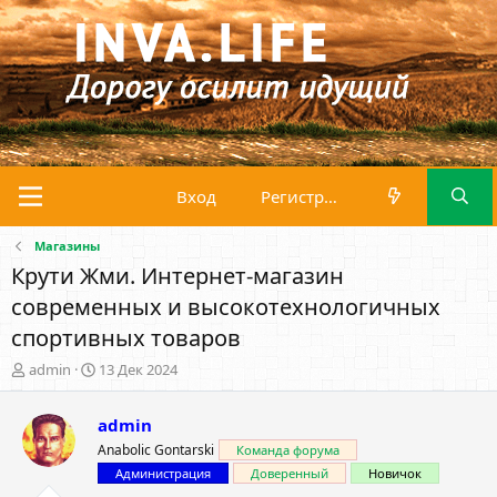
Вход
Регистрация
Магазины
Крути Жми. Интернет-магазин
современных и высокотехнологичных
спортивных товаров
А
Д
admin
13 Дек 2024
в
а
т
т
admin
о
а
р
н
Anabolic Gontarski
Команда форума
т
а
Администрация
Доверенный
Новичок
е
ч