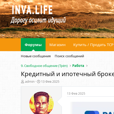
Форумы
Магазин
Купить / Продать ТСР
Новые сообщения
Поиск сообщений
9. Свободное общение (Трёп)
Работа
Кредитный и ипотечный броке
А
Д
admin
13 Фев 2025
в
а
т
т
13 Фев 2025
о
а
р
н
т
а
е
ч
м
а