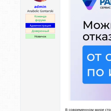
ы
л
admin
а
Anabolic Gontarski
Команда
форума
Администрация
Доверенный
Новичок
В современном мире стр