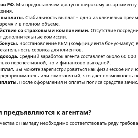
ов РФ.
Мы предоставляем доступ к широкому ассортименту 
ения.
 выплаты.
Стабильность выплат – одно из ключевых преим
время и в полном объеме.
йствие со страховыми компаниями.
Отсутствие посредн
т дополнительные комиссии.
бонусы.
Восстановление КБМ (коэффициента бонус-малус) вс
екательность сервиса для клиентов.
дохода.
Средний заработок агента составляет около 60 000 
олько перспективной, но и финансово выгодной.
ыплат.
Вы можете зарегистрироваться как физическое или ю
едприниматель или самозанятый, что дает возможность п
платы.
После оформления и оплаты полиса средства зачис
 предъявляются к агентам?​
чества с Пампаду необходимо соответствовать ряду требов