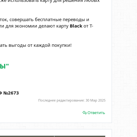
акже использовать карту для решения любых
аток, совершать бесплатные переводы и
ти для экономии делают карту
Black
от Т-
ать выгоды от каждой покупки!
ТЫ"
РФ №2673
Последнее редактирование:
30 Мар 2025
Ответить