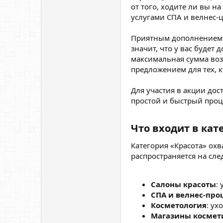
от того, ходите ли вы н
услугами СПА и велнес-ц
Приятным дополнением 
значит, что у вас будет
максимальная сумма воз
предложением для тех, к
Для участия в акции дос
простой и быстрый проц
Что входит в кат
Категория «Красота» охв
распространяется на сл
Салоны красоты
:
СПА и велнес-пр
Косметология
: ух
Магазины космет