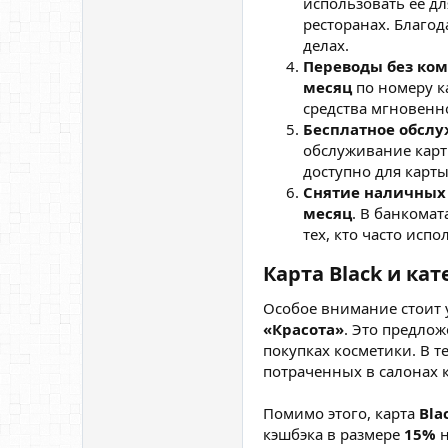
использовать её дл
ресторанах. Благо
делах.
Переводы без ко
месяц
по номеру к
средства мгновенно
Бесплатное обсл
обслуживание карт
доступно для карт
Снятие наличных
месяц
. В банкомат
тех, кто часто исп
Карта Black и ка
Особое внимание стоит у
«Красота»
. Это предлож
покупках косметики. В т
потраченных в салонах к
Помимо этого, карта
Bla
кэшбэка в размере
15%
н