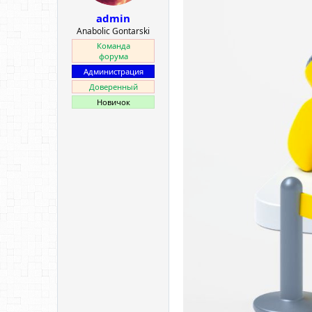
ы
л
admin
а
Anabolic Gontarski
Команда
форума
Администрация
Доверенный
Новичок