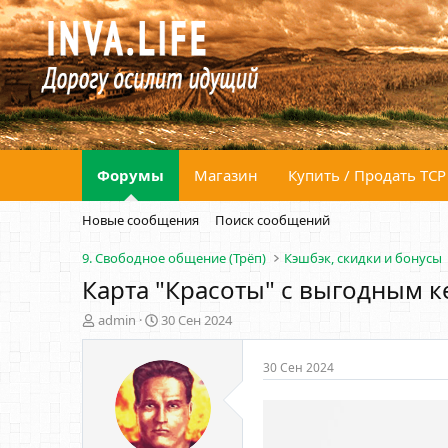
Форумы
Магазин
Купить / Продать ТСР
Новые сообщения
Поиск сообщений
9. Свободное общение (Трёп)
Кэшбэк, скидки и бонусы
Карта "Красоты" с выгодным к
А
Д
admin
30 Сен 2024
в
а
т
т
30 Сен 2024
о
а
р
н
т
а
е
ч
м
а