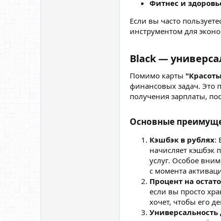
Фитнес и здоровь
Если вы часто пользуете
инструментом для экон
Black — универса
Помимо карты
"Красоты
финансовых задач. Это п
получения зарплаты, по
Основные преимущес
Кэшбэк в рублях
:
начисляет кэшбэк 
услуг. Особое вним
с момента активац
Процент на остат
если вы просто хра
хочет, чтобы его д
Универсальность