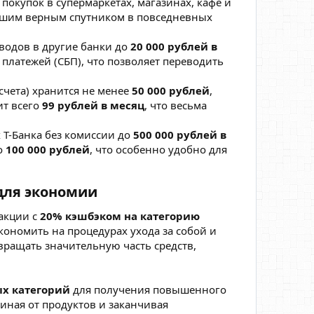
 покупок в супермаркетах, магазинах, кафе и
вашим верным спутником в повседневных
еводов в другие банки до
20 000 рублей в
платежей (СБП), что позволяет переводить
счета) хранится не менее
50 000 рублей
,
ит всего
99 рублей в месяц
, что весьма
 Т-Банка без комиссии до
500 000 рублей в
о
100 000 рублей
, что особенно удобно для
 для экономии
 акции с
20% кэшбэком на категорию
экономить на процедурах ухода за собой и
вращать значительную часть средств,
х категорий
для получения повышенного
иная от продуктов и заканчивая