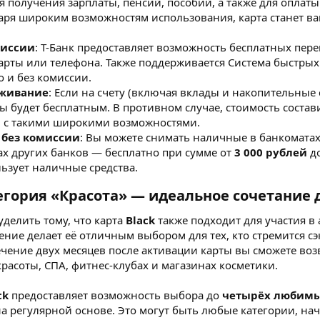
я получения зарплаты, пенсий, пособий, а также для оплаты
даря широким возможностям использования, карта станет 
миссии
: Т-Банк предоставляет возможность бесплатных пер
арты или телефона. Также поддерживается Система быстрых 
 и без комиссии.
уживание
: Если на счету (включая вклады и накопительные 
ы будет бесплатным. В противном случае, стоимость состав
ы с такими широкими возможностями.
 без комиссии
: Вы можете снимать наличные в банкоматах
ах других банков — бесплатно при сумме от
3 000 рублей
д
ользует наличные средства.
тегория «Красота» — идеальное сочетание
делить тому, что карта
Black
также подходит для участия в
ение делает её отличным выбором для тех, кто стремится с
ечение двух месяцев после активации карты вы сможете воз
расоты, СПА, фитнес-клубах и магазинах косметики.
ck
предоставляет возможность выбора до
четырёх любимы
а регулярной основе. Это могут быть любые категории, нач