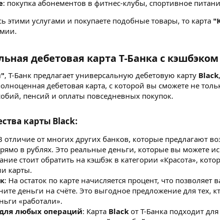
е
: покупка абонементов в фитнес-клубы, спортивное питани
сь этими услугами и покупаете подобные товары, то карта
"
омии.
льная дебетовая карта Т-Банка с кэшбэком
"
, Т-Банк предлагает универсальную дебетовую карту
Black
олноценная дебетовая карта, с которой вы сможете не тольк
собий, пенсий и оплаты повседневных покупок.
тва карты Black:
 В отличие от многих других банков, которые предлагают во
прямо в рублях. Это реальные деньги, которые вы можете и
ание стоит обратить на кэшбэк в категории «Красота», кото
ии карты.
ок
: На остаток по карте начисляется процент, что позволяе
ните деньги на счёте. Это выгодное предложение для тех, 
еньги «работали».
 для любых операций
: Карта
Black
от Т-Банка подходит дл