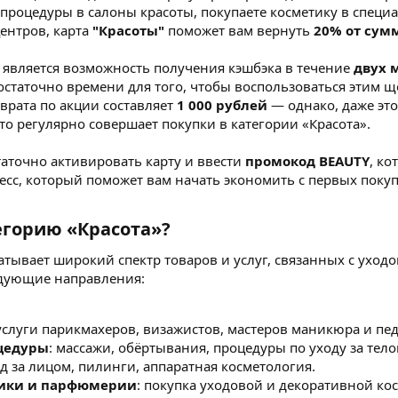
а процедуры в салоны красоты, покупаете косметику в спец
ентров, карта
"Красоты"
поможет вам вернуть
20% от сум
является возможность получения кэшбэка в течение
двух 
 достаточно времени для того, чтобы воспользоваться этим
врата по акции составляет
1 000 рублей
— однако, даже это
то регулярно совершает покупки в категории «Красота».
таточно активировать карту и ввести
промокод BEAUTY
, ко
есс, который поможет вам начать экономить с первых покуп
егорию «Красота»?
атывает широкий спектр товаров и услуг, связанных с уход
едующие направления:
 услуги парикмахеров, визажистов, мастеров маникюра и пед
оцедуры
: массажи, обёртывания, процедуры по уходу за тело
од за лицом, пилинги, аппаратная косметология.
ики и парфюмерии
: покупка уходовой и декоративной косм