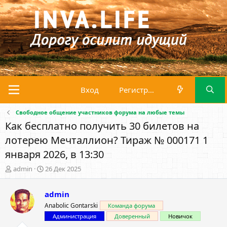
Вход
Регистрация
Свободное общение участников форума на любые темы
Как бесплатно получить 30 билетов на
лотерею Мечталлион? Тираж № 000171 1
января 2026, в 13:30
А
Д
admin
26 Дек 2025
в
а
т
т
admin
о
а
р
н
Anabolic Gontarski
Команда форума
т
а
Администрация
Доверенный
Новичок
е
ч