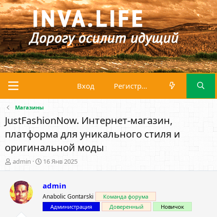
Вход
Регистрация
Магазины
JustFashionNow. Интернет-магазин,
платформа для уникального стиля и
оригинальной моды
А
Д
admin
16 Янв 2025
в
а
т
т
admin
о
а
р
н
Anabolic Gontarski
Команда форума
т
а
Администрация
Доверенный
Новичок
е
ч