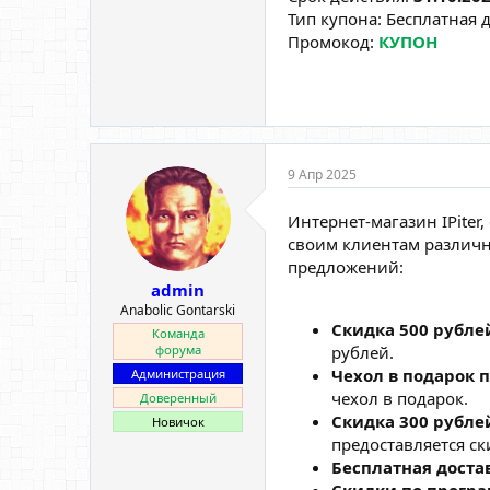
Тип купона: Бесплатная 
Промокод:
КУПОН
9 Апр 2025
Интернет-магазин IPite
своим клиентам различн
предложений:
admin
Anabolic Gontarski
Скидка 500 рубл
Команда
рублей.
форума
Чехол в подарок 
Администрация
чехол в подарок.
Доверенный
Скидка 300 рубле
Новичок
предоставляется ск
Бесплатная доста
Скидки по програ