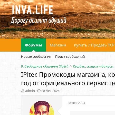
Форумы
Магазин
Купить / Продать ТСР
Новые сообщения
Поиск сообщений
9. Свободное общение (Трёп)
Кэшбэк, скидки и бонусы
IPiter. Промокоды магазина, 
год от официального сервис ц
А
Д
admin
28 Дек 2024
в
а
т
т
28 Дек 2024
о
а
р
н
т
а