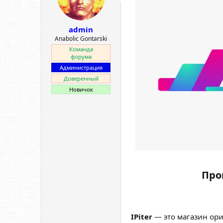
е
ч
м
а
ы
л
admin
а
Anabolic Gontarski
Команда
форума
Администрация
Доверенный
Новичок
Про
IPiter
— это магазин ори