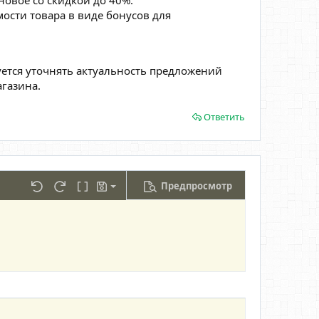
мости товара в виде бонусов для
уется уточнять актуальность предложений
агазина.
Ответить
Предпросмотр
охранить черновик
лицу
льно...
Отменить
Повторить
Переключить режим работы редактора
Черновики
далить черновик