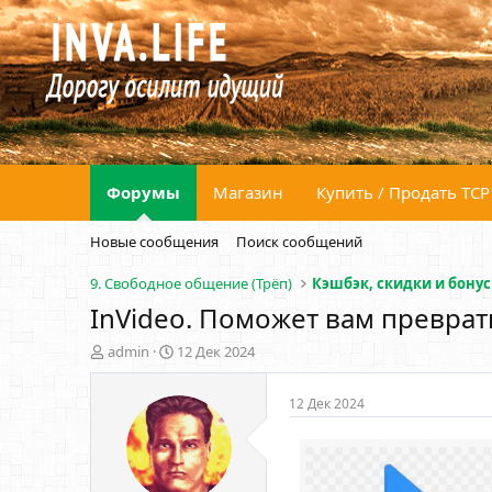
Форумы
Магазин
Купить / Продать ТСР
Новые сообщения
Поиск сообщений
9. Свободное общение (Трёп)
Кэшбэк, скидки и бону
InVideo. Поможет вам превра
А
Д
admin
12 Дек 2024
в
а
т
т
12 Дек 2024
о
а
р
н
т
а
е
ч
м
а