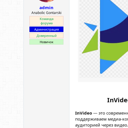
ы
л
admin
а
Anabolic Gontarski
Команда
форума
Администрация
Доверенный
Новичок
InVid
InVideo
— это современн
поддерживаем медиа-ком
аудиторией через видео