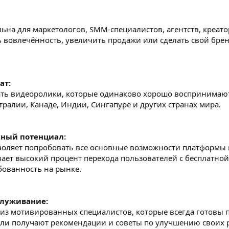
ьна для маркетологов, SMM-специалистов, агентств, креато
ь вовлечённость, увеличить продажи или сделать свой бре
ат:
вать видеоролики, которые одинаково хорошо воспринимаю
ралии, Канаде, Индии, Сингапуре и других странах мира.
нный потенциал:
воляет попробовать все основные возможности платформы и 
вает высокий процент перехода пользователей с бесплатной
бованность на рынке.
служивание:
т из мотивированных специалистов, которые всегда готовы 
тели получают рекомендации и советы по улучшению своих 