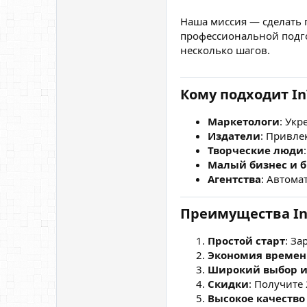
Наша миссия — сделать 
профессиональной подг
несколько шагов.
Кому подходит In
Маркетологи
: Ук
Издатели
: Привле
Творческие люди
Малый бизнес и 
Агентства
: Автома
Преимущества In
Простой старт
: З
Экономия време
Широкий выбор и
Скидки
: Получите
Высокое качеств