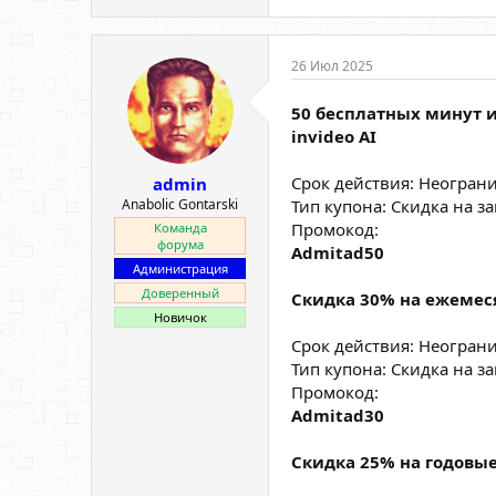
26 Июл 2025
50 бесплатных минут и
invideo AI
Срок действия: Неогран
admin
Anabolic Gontarski
Тип купона: Скидка на за
Промокод:
Команда
форума
Admitad50
Администрация
Доверенный
Скидка 30% на ежемес
Новичок
Срок действия: Неогран
Тип купона: Скидка на за
Промокод:
Admitad30
Скидка 25% на годовые