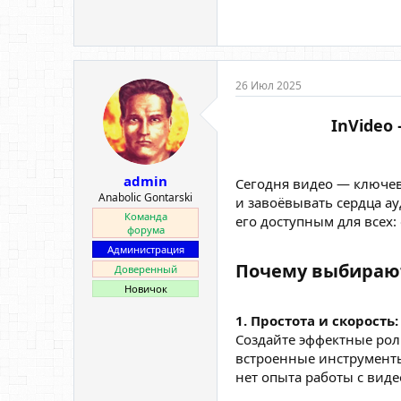
26 Июл 2025
InVideo
admin
Сегодня видео — ключе
Anabolic Gontarski
и завоёвывать сердца а
Команда
его доступным для всех:
форума
Администрация
Почему выбирают 
Доверенный
Новичок
1. Простота и скорость:
Создайте эффектные рол
встроенные инструменты 
нет опыта работы с вид