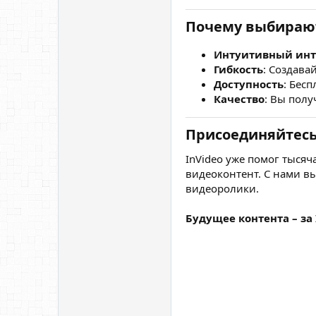
Почему выбирают
Интуитивный ин
Гибкость
: Создава
Доступность
: Бес
Качество
: Вы пол
Присоединяйтесь 
InVideo уже помог тыся
видеоконтент. С нами в
видеоролики.
Будущее контента – за