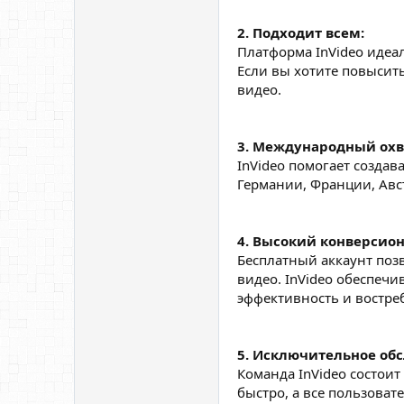
2. Подходит всем:
Платформа InVideo идеал
Если вы хотите повысит
видео.
3. Международный охв
InVideo помогает созда
Германии, Франции, Авст
4. Высокий конверсио
Бесплатный аккаунт поз
видео. InVideo обеспечи
эффективность и востре
5. Исключительное об
Команда InVideo состои
быстро, а все пользова