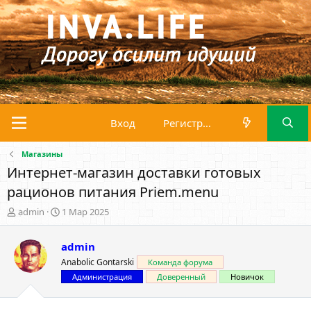
Вход
Регистрация
Магазины
Интернет-магазин доставки готовых
рационов питания Priem.menu
А
Д
admin
1 Мар 2025
в
а
т
т
admin
о
а
р
н
Anabolic Gontarski
Команда форума
т
а
Администрация
Доверенный
Новичок
е
ч
м
а