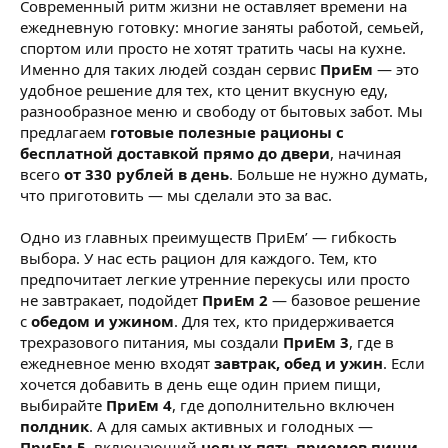
Современный ритм жизни не оставляет времени на
ежедневную готовку: многие заняты работой, семьей,
спортом или просто не хотят тратить часы на кухне.
Именно для таких людей создан сервис
ПриЕм
— это
удобное решение для тех, кто ценит вкусную еду,
разнообразное меню и свободу от бытовых забот. Мы
предлагаем
готовые полезные рационы с
бесплатной доставкой прямо до двери
, начиная
всего
от 330 рублей в день
. Больше не нужно думать,
что приготовить — мы сделали это за вас.
Одно из главных преимуществ ПриЕм’ — гибкость
выбора. У нас есть рацион для каждого. Тем, кто
предпочитает легкие утренние перекусы или просто
не завтракает, подойдет
ПриЕм 2
— базовое решение
с
обедом и ужином
. Для тех, кто придерживается
трехразового питания, мы создали
ПриЕм 3
, где в
ежедневное меню входят
завтрак, обед и ужин
. Если
хочется добавить в день еще один прием пищи,
выбирайте
ПриЕм 4
, где дополнительно включен
полдник
. А для самых активных и голодных —
ПриЕм 5
, включающий
целых пять приемов пищи