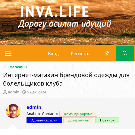
Вход
Регистрация
Магазины
Интернет-магазин брендовой одежды для
болельщиков клуба
А
Д
admin
6 Дек 2024
в
а
т
т
admin
о
а
р
н
Anabolic Gontarski
Команда форума
т
а
Администрация
Доверенный
Новичок
е
ч
м
а