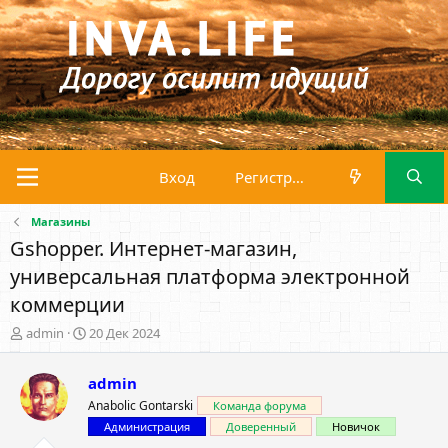
Вход
Регистрация
Магазины
Gshopper. Интернет-магазин,
универсальная платформа электронной
коммерции
А
Д
admin
20 Дек 2024
в
а
т
т
admin
о
а
р
н
Anabolic Gontarski
Команда форума
т
а
Администрация
Доверенный
Новичок
е
ч