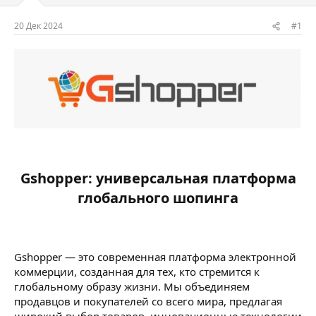
м
а
ы
л
20 Дек 2024
#1
а
Gshopper: универсальная платформа
глобального шопинга​
Gshopper — это современная платформа электронной
коммерции, созданная для тех, кто стремится к
глобальному образу жизни. Мы объединяем
продавцов и покупателей со всего мира, предлагая
широкий выбор товаров, инновационные технологии