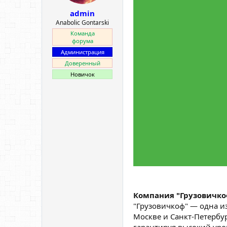
ы
л
admin
а
Anabolic Gontarski
Команда
форума
Администрация
Доверенный
Новичок
Компания "Грузовичко
"Грузовичкоф" — одна и
Москве и Санкт-Петербу