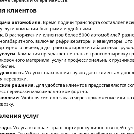
вень сервиса и оперативность.
я клиентов
дача автомобиля.
Время подачи транспорта составляет всег
т услуги компании быстрыми и удобными.
к.
В распоряжении клиентов более 5000 автомобилей разно
пногабаритного, включая рефрижераторы и эвакуаторы. Это
артирного переезда до транспортировки габаритных грузов
услуги.
Компания предлагает не только транспортировку гр
аковочного материала, услуги профессиональных грузчиков,
обилей.
адежность.
Услуги страхования грузов дают клиентам допо
я перевозки.
ские решения.
Для удобства клиентов предоставляются ск
есс перевозки максимально комфортно.
нологии.
Удобная система заказа через приложение или на 
евозку.
ления услуг
езды.
Услуга включает транспортировку личных вещей с уче
грузов.
От небольших посылок до крупногабаритных грузо