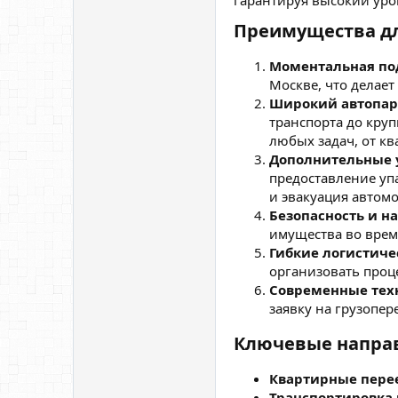
гарантируя высокий уро
Преимущества дл
Моментальная по
Москве, что делае
Широкий автопар
транспорта до кру
любых задач, от кв
Дополнительные 
предоставление уп
и эвакуация автом
Безопасность и н
имущества во врем
Гибкие логистиче
организовать проц
Современные тех
заявку на грузопер
Ключевые направ
Квартирные пере
Транспортировка 