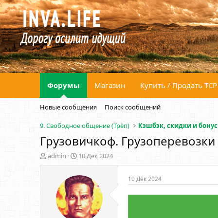
Форумы
Магазин
Купить / Продать ТСР
Новые сообщения
Поиск сообщений
9. Свободное общение (Трёп)
Кэшбэк, скидки и бону
Грузовичкоф. Грузоперевозки 
А
Д
admin
10 Дек 2024
в
а
т
т
10 Дек 2024
о
а
р
н
т
а
е
ч
м
а