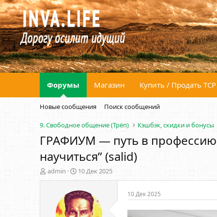
Форумы
Магазин
Купить / Продать ТСР
Новые сообщения
Поиск сообщений
9. Свободное общение (Трёп)
Кэшбэк, скидки и бонусы
ГРАФИУМ — путь в профессию 3
научиться” (salid)
А
Д
admin
10 Дек 2025
в
а
т
т
10 Дек 2025
о
а
р
н
т
а