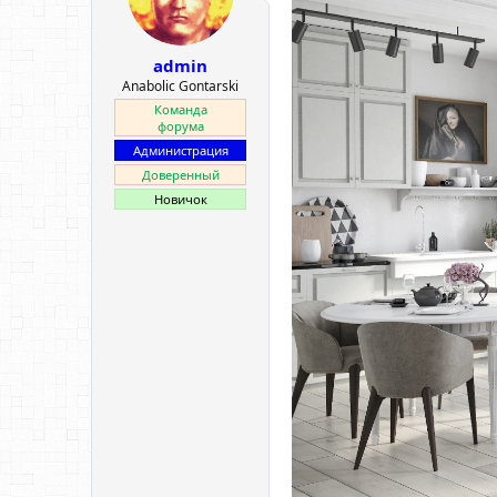
е
ч
м
а
ы
л
admin
а
Anabolic Gontarski
Команда
форума
Администрация
Доверенный
Новичок