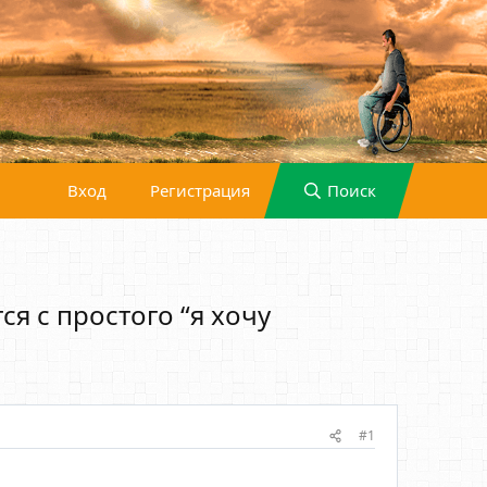
Вход
Регистрация
Поиск
я с простого “я хочу
#1