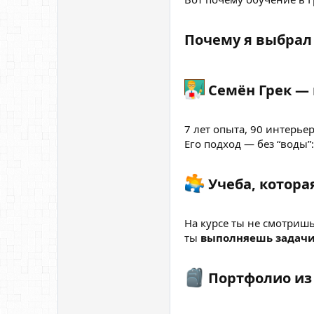
Почему я выбрал
Семён Грек — 
7 лет опыта, 90 интерье
Его подход — без “воды”:
Учеба, которая
На курсе ты не смотриш
ты
выполняешь задачи,
Портфолио из 