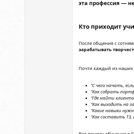
эта профессия — н
Кто приходит учи
После общения с сотням
зарабатывать творчес
Почти каждый из наших 
“С чего начать, есл
“Как собрать портф
“Где найти клиенто
“Как выходить на з
“Какие навыки нужн
“Как составить ТЗ,
Вот почему обучение в 