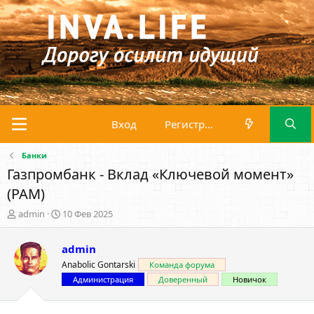
Вход
Регистрация
Банки
Газпромбанк - Вклад «Ключевой момент»
(PAM)
А
Д
admin
10 Фев 2025
в
а
т
т
admin
о
а
р
н
Anabolic Gontarski
Команда форума
т
а
Администрация
Доверенный
Новичок
е
ч
м
а