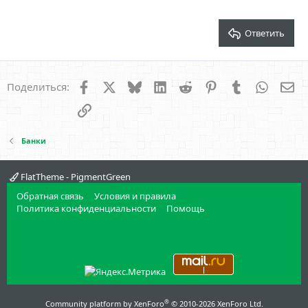
26
Trebuchet MS
Verdana
Ответить
Facebook
X
Bluesky
LinkedIn
Reddit
Pinterest
Tumblr
WhatsA
Эл
Поделиться:
Ссылка
Банки
FlatTheme - PigmentGreen
Обратная связь
Условия и правила
Политика конфиденциальности
Помощь
®
Community platform by XenForo
© 2010-2026 XenForo Ltd.