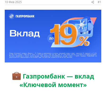
ы
л
10 Фев 2025
#1
а
Газпромбанк — вклад
«Ключевой момент»