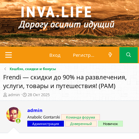
Вход
Регистрация
Кэшбэк, скидки и бонусы
Frendi — скидки до 90% на развлечения,
услуги, товары и путешествия! (PAM)
А
Д
admin
28 Окт 2025
в
а
т
т
admin
о
а
р
н
Anabolic Gontarski
Команда форума
т
а
Администрация
Доверенный
Новичок
е
ч
м
а