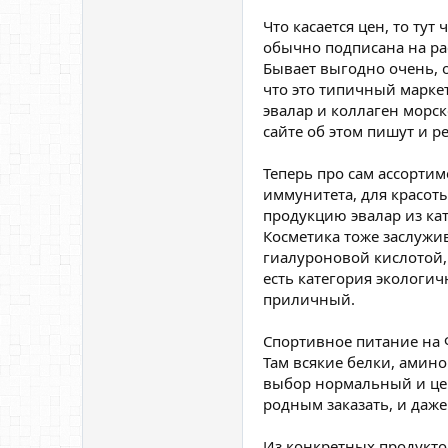
Что касается цен, то ту
обычно подписана на ра
Бывает выгодно очень, 
что это типичный маркет
эвалар и коллаген морск
сайте об этом пишут и ре
Теперь про сам ассортим
иммунитета, для красоты
продукцию эвалар из ка
Косметика тоже заслужи
гиалуроновой кислотой, 
есть категория экологич
приличный.
Спортивное питание на Ф
Там всякие белки, амино
выбор нормальный и цен
родным заказать, и даже
Из конкретных продуктов