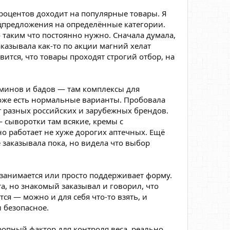
 процентов доходит на популярные товары. Я
ецпредложения на определённые категории.
 таким что постоянно нужно. Сначала думала,
казывала как-то по акции магний хелат
ится, что товары проходят строгий отбор, на
таминов и бадов — там комплексы для
 тоже есть нормальные варианты. Пробовала
т разных российских и зарубежных брендов.
 сыворотки там всякие, кремы с
но работает не хуже дорогих аптечных. Ещё
е заказывала пока, но видела что выбор
 занимается или просто поддерживает форму.
та, но знакомый заказывал и говорил, что
я — можно и для себя что-то взять, и
и безопасное.
ропный фактор для контроля веса, реально