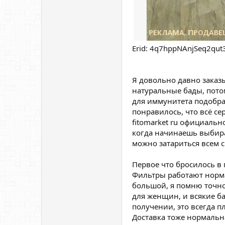
Erid: 4q7hppNAnjSeq2qut
Я довольно давно заказ
натуральные бады, потом
для иммунитета подобрат
понравилось, что всё се
fitomarket ru официальн
когда начинаешь выбират
можно затариться всем с
Первое что бросилось в 
Фильтры работают норма
большой, я помню точно 
для женщин, и всякие ба
получении, это всегда п
Доставка тоже нормальн