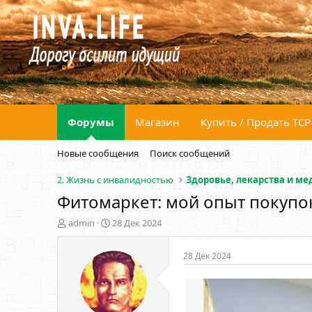
Форумы
Магазин
Купить / Продать ТСР
Новые сообщения
Поиск сообщений
2. Жизнь с инвалидностью
Фитомаркет: мой опыт покупо
А
Д
admin
28 Дек 2024
в
а
т
т
28 Дек 2024
о
а
р
н
т
а
е
ч
м
а