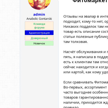
Фитомаркет 
admin
Отзывы на эвалар в интер
Anabolic Gontarski
подходит, кому-то нет, 
Команда
Никаких подделок там н
форума
товар есть описание со
Администрация
статьи полезные публику
Доверенный
там толковая.
Новичок
Насчёт обслуживания и 
пять, я написала в подд
есть к клиентам там отн
сейчас находится и ког
или картой, как кому уд
Если сравнивать Фитома
Во-первых, ассортимент
часто выгоднее особенно 
товаров гарантированное
наличии, приходится жда
правило.