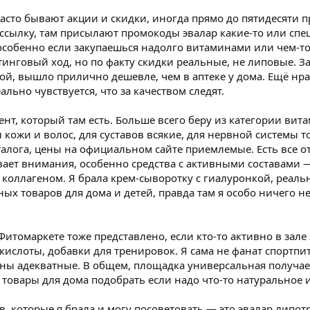
т часто бывают акции и скидки, иногда прямо до пятидесяти
ссылку, там присылают промокоды эвалар какие-то или сп
особенно если закупаешься надолго витаминами или чем-то
инговый ход, но по факту скидки реальные, не липовые. За
ой, вышло прилично дешевле, чем в аптеке у дома. Ещё нрав
ально чувствуется, что за качеством следят.
ент, который там есть. Больше всего беру из категории ви
 кожи и волос, для суставов всякие, для нервной системы
талога, цены на официальном сайте приемлемые. Есть все о
вает внимания, особенно средства с активными составами —
коллагеном. Я брала крем-сыворотку с гиалуронкой, реаль
ных товаров для дома и детей, правда там я особо ничего н
итомаркете тоже представлено, если кто-то активно в зале
кислоты, добавки для тренировок. Я сама не фанат спортпи
ы адекватные. В общем, площадка универсальная получаетс
 товары для дома подобрать если надо что-то натуральное 
, которые я брала и могу посоветовать — это эвалар липот