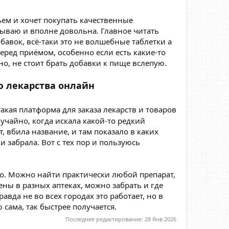
ьем и хочет покупать качественные
зываю и вполне довольна. Главное читать
авок, всё-таки это не волшебные таблетки а
еред приёмом, особенно если есть какие-то
о, не стоит брать добавки к пище вслепую.
ю лекарства онлайн
 такая платформа для заказа лекарств и товаров
случайно, когда искала какой-то редкий
, вбила название, и там показало в каких
и забрала. Вот с тех пор и пользуюсь
го. Можно найти практически любой препарат,
ны в разных аптеках, можно забрать и где
вда не во всех городах это работает, но в
сама, так быстрее получается.
Последнее редактирование:
28 Янв 2026