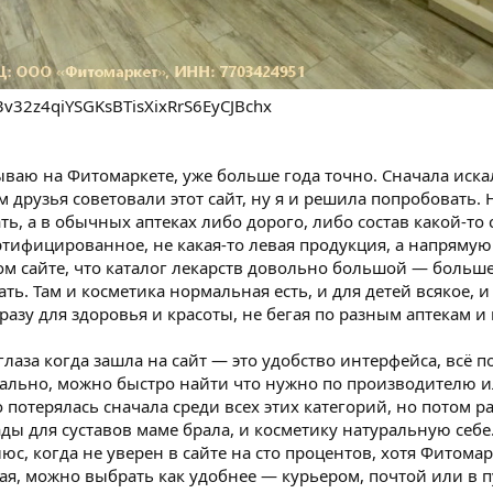
3v32z4qiYSGKsBTisXixRrS6EyCJBchx
ываю на Фитомаркете, уже больше года точно. Сначала иска
 друзья советовали этот сайт, ну я и решила попробовать. Н
ь, а в обычных аптеках либо дорого, либо состав какой-то
ртифицированное, не какая-то левая продукция, а напрямую
ом сайте, что каталог лекарств довольно большой — больше
ь. Там и косметика нормальная есть, и для детей всякое, и 
разу для здоровья и красоты, не бегая по разным аптекам и
глаза когда зашла на сайт — это удобство интерфейса, всё п
льно, можно быстро найти что нужно по производителю и
потерялась сначала среди всех этих категорий, но потом р
ды для суставов маме брала, и косметику натуральную себе
люс, когда не уверен в сайте на сто процентов, хотя Фитома
ая, можно выбрать как удобнее — курьером, почтой или в п