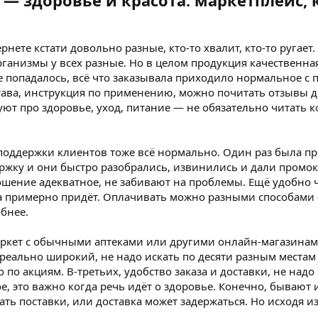
— здоровье и красота: маркетплейс,
нете кстати довольно разные, кто-то хвалит, кто-то ругает. 
организмы у всех разные. Но в целом продукция качественн
е попадалось, всё что заказывала приходило нормальное с
става, инструкция по применению, можно почитать отзывы д
ют про здоровье, уход, питание — не обязательно читать 
поддержки клиентов тоже всё нормально. Один раз была про
ержку и они быстро разобрались, извинились и дали промок
ошение адекватное, не забивают на проблемы. Ещё удобно ч
да примерно придёт. Оплачивать можно разными способам
обнее.
ркет с обычными аптеками или другими онлайн-магазинами
 реально широкий, не надо искать по десяти разным местам
по акциям. В-третьих, удобство заказа и доставки, не надо 
, это важно когда речь идёт о здоровье. Конечно, бывают
ть поставки, или доставка может задержаться. Но исходя из