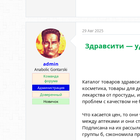
29 Авг 2025
Здравсити — у
admin
Anabolic Gontarski
Команда
Каталог товаров здравс
форума
косметика, товары для 
Администрация
лекарства от простуды,
Доверенный
проблем с качеством не 
Новичок
Что касается цен, то они
между аптеками и они с
Подписана на их рассыл
группы б, сэкономила п