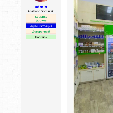
ы
л
admin
а
Anabolic Gontarski
Команда
форума
Администрация
Доверенный
Новичок