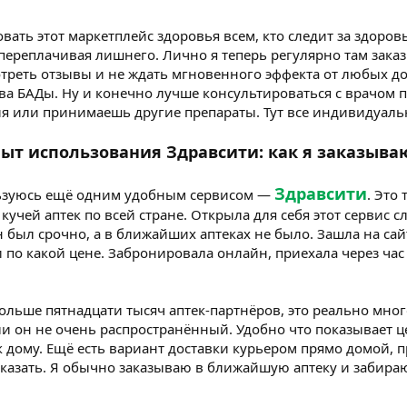
ать этот маркетплейс здоровья всем, кто следит за здоров
переплачивая лишнего. Лично я теперь регулярно там зака
треть отзывы и не ждать мгновенного эффекта от любых доб
а БАДы. Ну и конечно лучше консультироваться с врачом п
я или принимаешь другие препараты. Тут все индивидуальн
ыт использования Здравсити: как я заказыва
Здравсити
ьзуюсь ещё одним удобным сервисом —
. Это
 кучей аптек по всей стране. Открыла для себя этот сервис 
 был срочно, а в ближайших аптеках не было. Зашла на сайт
и по какой цене. Забронировала онлайн, приехала через час 
ольше пятнадцати тысяч аптек-партнёров, это реально мно
и он не очень распространённый. Удобно что показывает це
 дому. Ещё есть вариант доставки курьером прямо домой, пра
казать. Я обычно заказываю в ближайшую аптеку и забираю 