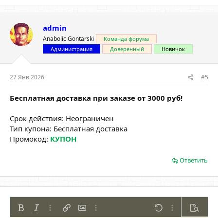
admin
Anabolic Gontarski
Команда форума
Администрация
Доверенный
Новичок
27 Янв 2026
#5
Бесплатная доставка при заказе от 3000 руб!
Срок действия: Неограничен
Тип купона: Бесплатная доставка
Промокод:
КУПОН
Ответить
Жирный
Курсив
Дополнительно...
Вставить ссылку
Вставить изображение
Дополнительно...
Отменить
Дополнительно
Предпр