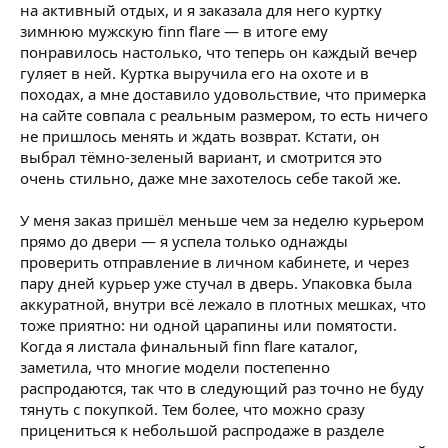
на активный отдых, и я заказала для него куртку
зимнюю мужскую finn flare — в итоге ему
понравилось настолько, что теперь он каждый вечер
гуляет в ней. Куртка выручила его на охоте и в
походах, а мне доставило удовольствие, что примерка
на сайте совпала с реальным размером, то есть ничего
не пришлось менять и ждать возврат. Кстати, он
выбрал тёмно-зеленый вариант, и смотрится это
очень стильно, даже мне захотелось себе такой же.
У меня заказ пришёл меньше чем за неделю курьером
прямо до двери — я успела только однажды
проверить отправление в личном кабинете, и через
пару дней курьер уже стучал в дверь. Упаковка была
аккуратной, внутри всё лежало в плотных мешках, что
тоже приятно: ни одной царапины или помятости.
Когда я листала финальный finn flare каталог,
заметила, что многие модели постепенно
распродаются, так что в следующий раз точно не буду
тянуть с покупкой. Тем более, что можно сразу
прицениться к небольшой распродаже в разделе