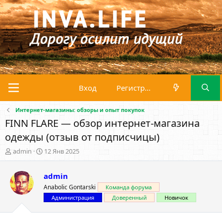
Вход
Регистрация
Интернет-магазины: обзоры и опыт покупок
FINN FLARE — обзор интернет-магазина
одежды (отзыв от подписчицы)
А
Д
admin
12 Янв 2025
в
а
т
т
admin
о
а
р
н
Anabolic Gontarski
Команда форума
т
а
Администрация
Доверенный
Новичок
е
ч
м
а