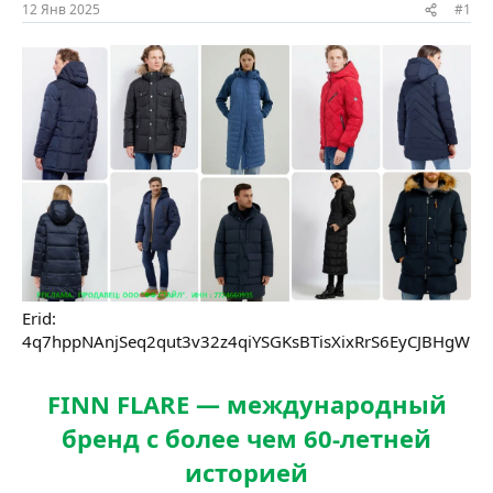
ы
л
12 Янв 2025
#1
а
Erid:
4q7hppNAnjSeq2qut3v32z4qiYSGKsBTisXixRrS6EyCJBHgW
FINN FLARE — международный
бренд с более чем 60-летней
историей