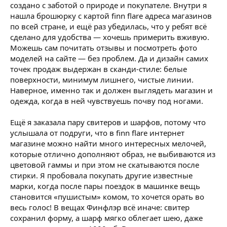
создано с заботой о природе и покупателе. Внутри я
нашла брошюрку с картой finn flare адреса магазинов
по всей стране, и ещё раз убедилась, что у ребят всё
сделано для удобства — хочешь примерить вживую.
Можешь сам почитать отзывы и посмотреть фото
моделей на сайте — без проблем. Да и дизайн самих
точек продаж выдержан в сканди-стиле: белые
поверхности, минимум лишнего, чистые линии.
Наверное, именно так и должен выглядеть магазин и
одежда, когда в ней чувствуешь почву под ногами.
Ещё я заказала пару свитеров и шарфов, потому что
услышала от подруги, что в finn flare интернет
магазине можно найти много интересных мелочей,
которые отлично дополняют образ, не выбиваются из
цветовой гаммы и при этом не скатываются после
стирки. Я пробовала покупать другие известные
марки, когда после пары поездок в машинке вещь
становится «пушистым» комом, то хочется орать во
весь голос! В вещах Финфлэр всё иначе: свитер
сохранил форму, а шарф мягко облегает шею, даже