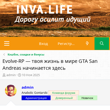
Вход
Регистрация
Кэшбэк, скидки и бонусы
Evolve-RP — твоя жизнь в мире GTA San
Andreas начинается здесь
А
Д
admin
10 Ноя 2025
в
а
т
т
admin
о
а
р
н
Anabolic Gontarski
Команда форума
т
а
Администрация
Доверенный
Новичок
е
ч
м
а