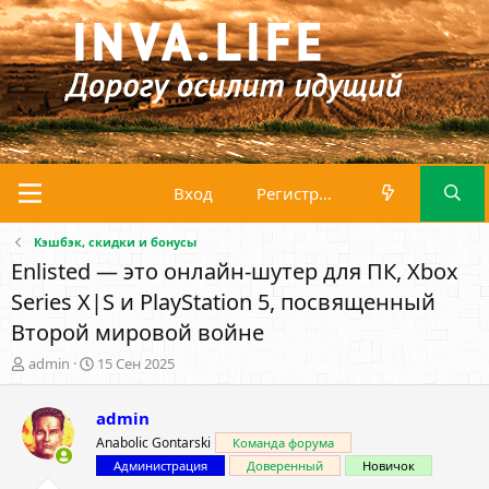
Вход
Регистрация
Кэшбэк, скидки и бонусы
Enlisted — это онлайн-шутер для ПК, Xbox
Series X|S и PlayStation 5, посвященный
Второй мировой войне
А
Д
admin
15 Сен 2025
в
а
т
т
admin
о
а
р
н
Anabolic Gontarski
Команда форума
т
а
Администрация
Доверенный
Новичок
е
ч