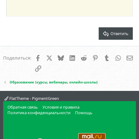
18
Tahoma
22
Times New Roman
26
Trebuchet MS
Verdana
Ответить
Facebook
X
Bluesky
LinkedIn
Reddit
Pinterest
Tumblr
WhatsA
Эл
Поделиться:
Ссылка
Образование (курсы, вебинары, онлайн-школы)
FlatTheme - PigmentGreen
Обратная связь
Условия и правила
Политика конфиденциальности
Помощь