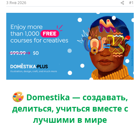
ы
л
3 Янв 2026
#1
а
Domestika — создавать,
делиться, учиться вместе с
лучшими в мире