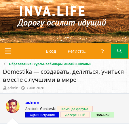
Вход
Регистрация
Образование (курсы, вебинары, онлайн-школы)
Domestika — создавать, делиться, учиться
вместе с лучшими в мире
А
Д
admin
3 Янв 2026
в
а
т
т
admin
о
а
р
н
Anabolic Gontarski
Команда форума
т
а
Администрация
Доверенный
Новичок
е
ч
м
а