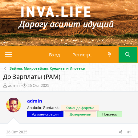
Вход
Регистрация
Займы, Микрозаймы, Кредиты и Ипотеки
До Зарплаты (PAM)
А
Д
admin
26 Окт 2025
в
а
т
т
admin
о
а
р
н
Anabolic Gontarski
Команда форума
т
а
Администрация
Доверенный
Новичок
е
ч
м
а
ы
л
26 Окт 2025
#1
а