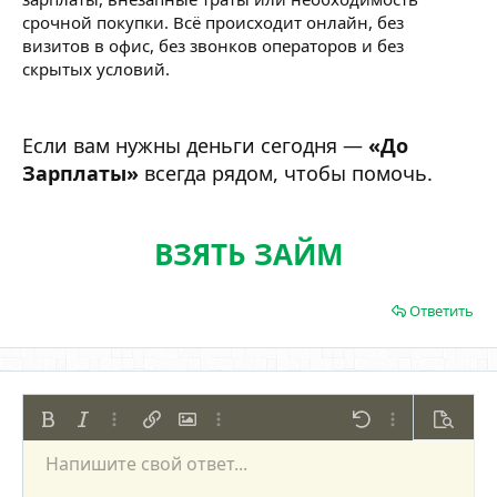
срочной покупки. Всё происходит онлайн, без
визитов в офис, без звонков операторов и без
скрытых условий.
Если вам нужны деньги сегодня —
«До
Зарплаты»
всегда рядом, чтобы помочь.
ВЗЯТЬ ЗАЙМ
Ответить
Жирный
Курсив
Дополнительно...
Вставить ссылку
Вставить изображение
Дополнительно...
Отменить
Дополнительно
Предпр
Напишите свой ответ...
По левому краю
9
Сохранить черновик
Нумерованный список
Обычный
Arial
Размер шрифта
Смайлы
Повторить
Цитата
Переключить режим работы редактора
Цвет текста
Медиа
Удалить форматирование
Шрифт
Вставить таблицу
Черновики
Список
Вставить горизонтальную линию
Выравнивание
Спойлер
Формат параграфа
Код
Зачёркнутый
Подчёркнутый
Однострочный 
Одностроч