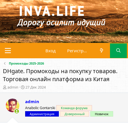
Вход
Регистрация
Промокоды 2025-2026
DHgate. Промокоды на покупку товаров.
Торговая онлайн платформа из Китая
А
Д
admin
27 Дек 2024
в
а
т
т
admin
о
а
р
н
Anabolic Gontarski
Команда форума
т
а
Администрация
Доверенный
Новичок
е
ч
м
а