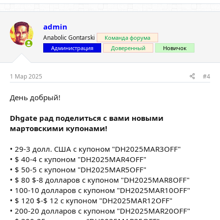
admin
Anabolic Gontarski
Команда форума
Администрация
Доверенный
Новичок
1 Мар 2025
#4
День добрый!
Dhgate рад поделиться с вами новыми
мартовскими купонами!
• 29-3 долл. США с купоном "DH2025MAR3OFF"
• $ 40-4 с купоном "DH2025MAR4OFF"
• $ 50-5 с купоном "DH2025MAR5OFF"
• $ 80 $-8 долларов с купоном "DH2025MAR8OFF"
• 100-10 долларов с купоном "DH2025MAR10OFF"
• $ 120 $-$ 12 с купоном "DH2025MAR12OFF"
• 200-20 долларов с купоном "DH2025MAR20OFF"