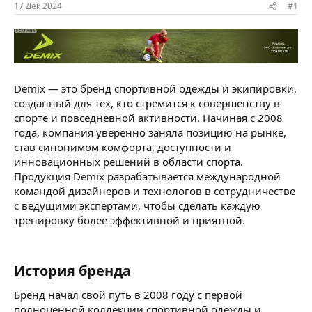
ы
л
17 Дек 2024
#1
а
Demix — это бренд спортивной одежды и экипировки,
созданный для тех, кто стремится к совершенству в
спорте и повседневной активности. Начиная с 2008
года, компания уверенно заняла позицию на рынке,
став синонимом комфорта, доступности и
инновационных решений в области спорта.
Продукция Demix разрабатывается международной
командой дизайнеров и технологов в сотрудничестве
с ведущими экспертами, чтобы сделать каждую
тренировку более эффективной и приятной.
История бренда​
Бренд начал свой путь в 2008 году с первой
полноценной коллекции спортивной одежды и