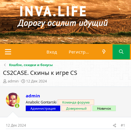
Вход
Регистрация
Кэшбэк, скидки и бонусы
CS2CASE. Скины к игре CS
А
Д
admin
12 Дек 2024
в
а
т
т
admin
о
а
р
н
Anabolic Gontarski
Команда форума
т
а
Администрация
Доверенный
Новичок
е
ч
м
а
ы
л
12 Дек 2024
#1
а