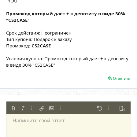
"YOU"
Промокод который дает + к депозиту в виде 30%
"CS2CASE"
Срок действия: Неограничен
Тип купона: Подарок к заказу
Промокод:
CS2CASE
Условия купона: Промокод который дает + к депозиту
в виде 30% "CS2CASE"
Ответить
Жирный
Курсив
Дополнительно...
Вставить ссылку
Вставить изображение
Дополнительно...
Отменить
Дополнительно
Предпр
Напишите свой ответ...
По левому краю
9
Сохранить черновик
Нумерованный список
Обычный
Arial
Размер шрифта
Смайлы
Повторить
Цитата
Переключить режим работы редактора
Цвет текста
Медиа
Удалить форматирование
Шрифт
Вставить таблицу
Черновики
Список
Вставить горизонтальную линию
Выравнивание
Спойлер
Формат параграфа
Код
Зачёркнутый
Подчёркнутый
Однострочный 
Одностроч
10
Удалить черновик
По центру
Book Antiqua
Маркированный список
Заголовок 1