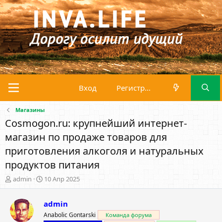
Вход
Регистрация
Магазины
Cosmogon.ru: крупнейший интернет-
магазин по продаже товаров для
приготовления алкоголя и натуральных
продуктов питания
А
Д
admin
10 Апр 2025
в
а
т
т
admin
о
а
р
н
Anabolic Gontarski
Команда форума