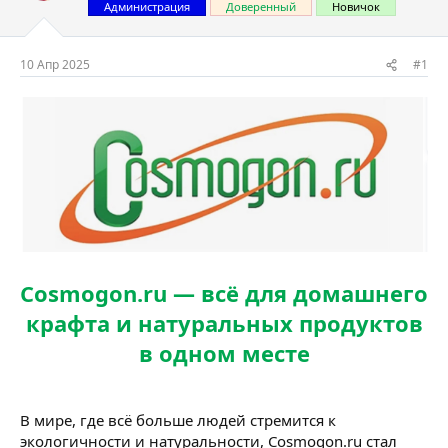
т
а
Администрация
Доверенный
Новичок
е
ч
м
а
ы
л
10 Апр 2025
#1
а
Cosmogon.ru — всё для домашнего
крафта и натуральных продуктов
в одном месте
В мире, где всё больше людей стремится к
экологичности и натуральности, Cosmogon.ru стал