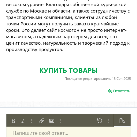
высоком уровне. Благодаря собственной курьерской
службе по Москве и области, а также сотрудничеству с
транспортными компаниями, клиенты из любой
точки России могут получить заказ в кратчайшие
сроки. Это делает сайт космогон не просто интернет-
магазином, а надёжным партнёром для всех, кто
ценит качество, натуральность и творческий подход к
производству продуктов.
КУПИТЬ ТОВАРЫ
Последнее редактирование:
15 Сен 2025
Ответить
Жирный
Курсив
Дополнительно...
Вставить ссылку
Вставить изображение
Дополнительно...
Отменить
Дополнительно
Предпр
Напишите свой ответ...
По левому краю
9
Сохранить черновик
Нумерованный список
Обычный
Arial
Размер шрифта
Смайлы
Повторить
Цитата
Переключить режим работы редактора
Цвет текста
Медиа
Удалить форматирование
Шрифт
Вставить таблицу
Черновики
Список
Вставить горизонтальную линию
Выравнивание
Спойлер
Формат параграфа
Код
Зачёркнутый
Подчёркнутый
Однострочный 
Одностроч