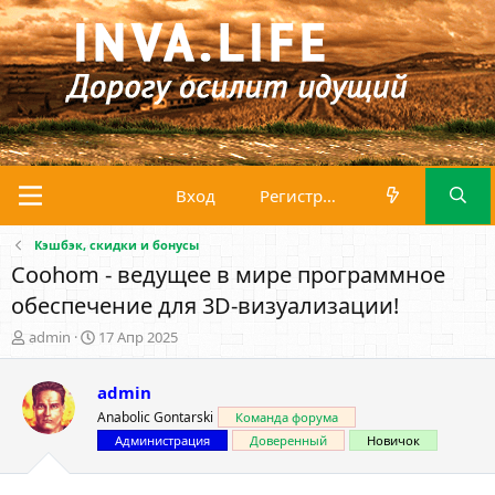
Вход
Регистрация
Кэшбэк, скидки и бонусы
Coohom - ведущее в мире программное
обеспечение для 3D-визуализации!
А
Д
admin
17 Апр 2025
в
а
т
т
admin
о
а
р
н
Anabolic Gontarski
Команда форума
т
а
Администрация
Доверенный
Новичок
е
ч
м
а