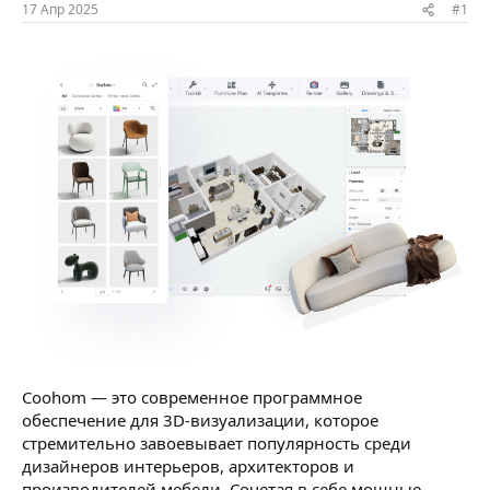
ы
л
17 Апр 2025
#1
а
Coohom — это современное программное
обеспечение для 3D-визуализации, которое
стремительно завоевывает популярность среди
дизайнеров интерьеров, архитекторов и
производителей мебели. Сочетая в себе мощные