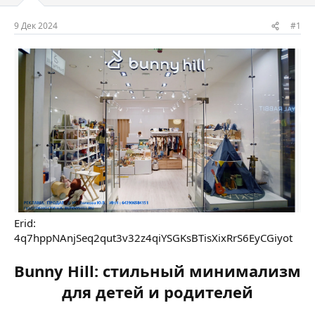
м
а
ы
л
9 Дек 2024
#1
а
Erid:
4q7hppNAnjSeq2qut3v32z4qiYSGKsBTisXixRrS6EyCGiyot
Bunny Hill: стильный минимализм
для детей и родителей