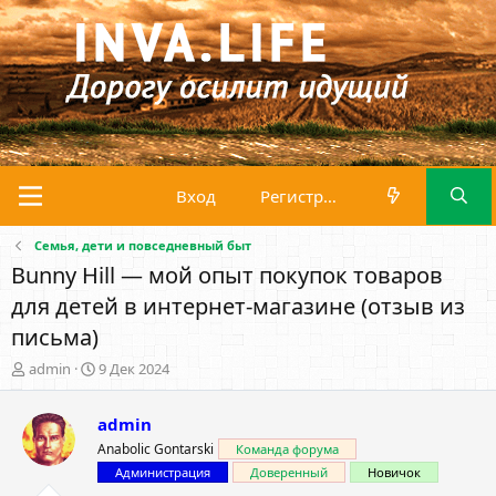
Вход
Регистрация
Семья, дети и повседневный быт
Bunny Hill — мой опыт покупок товаров
для детей в интернет-магазине (отзыв из
письма)
А
Д
admin
9 Дек 2024
в
а
т
т
admin
о
а
р
н
Anabolic Gontarski
Команда форума
т
а
Администрация
Доверенный
Новичок
е
ч