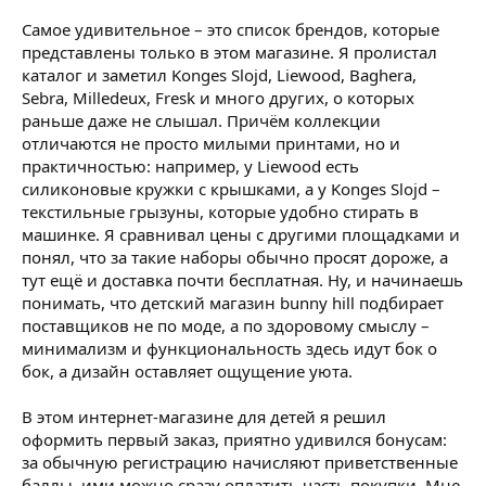
Самое удивительное – это список брендов, которые
представлены только в этом магазине. Я пролистал
каталог и заметил Konges Slojd, Liewood, Baghera,
Sebra, Milledeux, Fresk и много других, о которых
раньше даже не слышал. Причём коллекции
отличаются не просто милыми принтами, но и
практичностью: например, у Liewood есть
силиконовые кружки с крышками, а у Konges Slojd –
текстильные грызуны, которые удобно стирать в
машинке. Я сравнивал цены с другими площадками и
понял, что за такие наборы обычно просят дороже, а
тут ещё и доставка почти бесплатная. Ну, и начинаешь
понимать, что детский магазин bunny hill подбирает
поставщиков не по моде, а по здоровому смыслу –
минимализм и функциональность здесь идут бок о
бок, а дизайн оставляет ощущение уюта.
В этом интернет-магазине для детей я решил
оформить первый заказ, приятно удивился бонусам:
за обычную регистрацию начисляют приветственные
баллы, ими можно сразу оплатить часть покупки. Мне