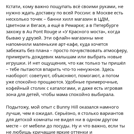
Кстати, кому важно пощупать всё своими руками, не
нужно ждать доставку по всей России: в Москве есть
несколько точек – банни хилл магазин в ЦДМ,
Цветном и Вегасе, а ещё в Ремарке; а в Петербурге
захожу в Au Pont Rouge и «У Красного моста», когда
бываю у друзей. Эти офлайн-магазины мне
напомнили маленькие арт-кафе, куда хочется
забежать без плана – просто почувствовать атмосферу,
примерить дождевик малышам или выбрать новые
игрушки. И нет ощущения, что как только ты пришёл
– тебе пытаются впарить что-то ненужное. Здесь
наоборот: советуют, объясняют, помогают, а потом
уже спокойно прощаются. Удобные примерочные,
кофейный столик с каталогами, и даже есть игровая
зона для детей, чтобы мама спокойно выбирала.
Подытожу, мой опыт с Bunny Hill оказался намного
лучше, чем я ожидал. Серьёзно, я столько вариантов
для детской комнаты не видел ни в одном другом
месте – от мебели до посуды. Ну и что важно, если ты
не любишь кричащие яркие оттенки и