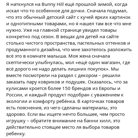
Я наткнулся на Bunny Hill ещё прошлой зимой, когда
искал что-то особенное для дочки. Сначала подумал,
что это обычный детский сайт с кучей ярких картинок
и однотипными товарами, но я нашел там все что мне
нужно. Уже на главной странице увидел товары
конкретно под сезон. В вещах для детей на сайте
столько чистого пространства, пастельных оттенков и
продуманного дизайна, что мне захотелось разложить
всё это в комнате малыша. Моя жена сначала
скептически улыбнулась, мол «ещё один магазин, где
всё дорого не надо делать лишних покупок». Мы
вместе посмотрели на раздел с декором – решили
заказать пару ковриков и подушек. Оказалось, что за
кулисами кроется более 150 брендов из Европы и
России, и каждый продукт подобран с уважением к
экологии и комфорту ребёнка. В карточках товаров
есть пояснения, из чего сделаны материалы, это
здорово. Если вы ищете нечто большее, чем просто
игрушку – обратите внимание на банни хилл, это
действительно стоящее место ля выбора товаров
ребенку.