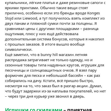
купальники, лёгкие платья и даже резиновые сапоги с
яркими принтами. Обычно такие вещи стоят
прилично, особенно если это бренды вроде Konges
Slojd или Liewood, а тут получилось взять комплект из
двух панам и пляжной сумки почти за полцены. Я
сравнивал цены с другими площадками – разница
ощутимая, плюс у них ещё действовала
дополнительная система бонусов, которые я накопил
с прошлых заказов. В итоге вышло вообще
символически.
Ещё заметил, что в bunny hill магазин летняя
распродажа затрагивает не только одежду, но и
сезонные товары типа надувных кругов, игрушек для
песочницы и солнцезащитных очков. Я взял пару
формочек для песка и небольшой бассейн – как раз
собирались на дачу. Кстати, всё пришло быстро,
несмотря на то, что заказ был в разгар акции. Думал,
что будут задержки из-за наплыва покупателей, но нет
– через три дня курьер уже звонил в дверь.
Игрушки со скидками
– приятная