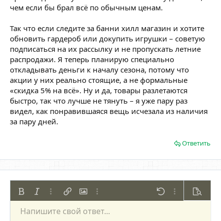
чем если бы брал всё по обычным ценам.
Так что если следите за банни хилл магазин и хотите
обновить гардероб или докупить игрушки – советую
подписаться на их рассылку и не пропускать летние
распродажи. Я теперь планирую специально
откладывать деньги к началу сезона, потому что
акции у них реально стоящие, а не формальные
«скидка 5% на всё». Ну и да, товары разлетаются
быстро, так что лучше не тянуть – я уже пару раз
видел, как понравившаяся вещь исчезала из наличия
за пару дней.
Ответить
Жирный
Курсив
Дополнительно...
Вставить ссылку
Вставить изображение
Дополнительно...
Отменить
Дополнительно
Предпр
Напишите свой ответ...
По левому краю
9
Сохранить черновик
Нумерованный список
Обычный
Arial
Размер шрифта
Смайлы
Повторить
Цитата
Переключить режим работы редактора
Цвет текста
Медиа
Удалить форматирование
Шрифт
Вставить таблицу
Черновики
Список
Вставить горизонтальную линию
Выравнивание
Спойлер
Формат параграфа
Код
Зачёркнутый
Подчёркнутый
Однострочный 
Одностроч