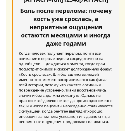
Выравнивание текста
Уменьшить отступ
Заголовок 3
18
Tahoma
Боль после перелома: почему
22
Times New Roman
кость уже срослась, а
26
Trebuchet MS
неприятные ощущения
остаются месяцами и иногда
Verdana
даже годами
Когда человек получает перелом, почти всё
внимание в первые недели сосредоточено на
одной цели — дождаться момента, когда врач
посмотрит снимок и скажет долгожданную фразу:
«Кость срослась». Для большинства людей
именно этот момент воспринимается как финал
всей истории, потому что кажется логичным:
повреждение устранено, ткани восстановились,
значит и боль должна исчезнуть. Однако на
практике всё далеко не всегда происходит именно
так, и многие пациенты неожиданно сталкиваются
с ситуацией, когда рентген выглядит хорошо,
операция выполнена успешно, гипс давно снят, а
неприятные ощущения продолжают оставаться.