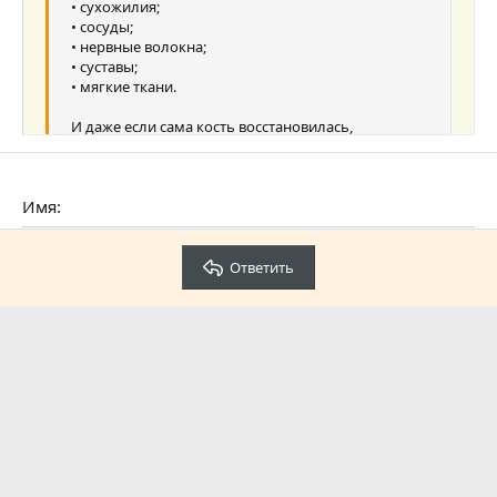
• сухожилия;
• сосуды;
• нервные волокна;
• суставы;
• мягкие ткани.
И даже если сама кость восстановилась,
окружающие структуры могут продолжать
изменяться значительно дольше.
Имя
Очень часто люди недооценивают роль мышц.
Например, после нескольких недель или месяцев
неподвижности начинают происходить
Ответить
естественные процессы:
Проверка
• уменьшение мышечной массы;
• снижение силы;
• ухудшение кровообращения;
• уменьшение эластичности тканей.
Когда человек начинает снова двигаться, ткани
постепенно включаются в работу, но иногда этот
процесс сопровождается неприятными
ощущениями.