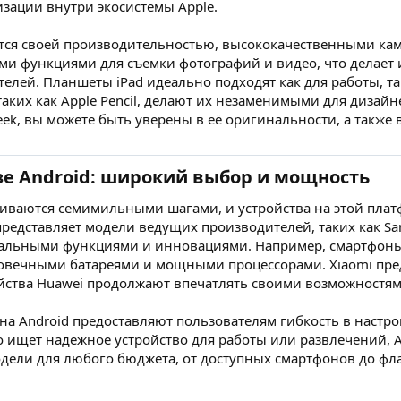
зации внутри экосистемы Apple.
тся своей производительностью, высококачественными ка
и функциями для съемки фотографий и видео, что делает
елей. Планшеты iPad идеально подходят как для работы, та
таких как Apple Pencil, делают их незаменимыми для дизайн
ek, вы можете быть уверены в её оригинальности, а также 
зе Android: широкий выбор и мощность
виваются семимильными шагами, и устройства на этой пла
редставляет модели ведущих производителей, таких как Sam
кальными функциями и инновациями. Например, смартфоны
вечными батареями и мощными процессорами. Xiaomi пред
ройства Huawei продолжают впечатлять своими возможностя
а Android предоставляют пользователям гибкость в настро
то ищет надежное устройство для работы или развлечений, 
одели для любого бюджета, от доступных смартфонов до ф