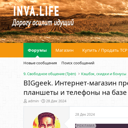
Форумы
Магазин
Купить / Продать ТСР
Новые сообщения
Поиск сообщений
9. Свободное общение (Трёп)
Кэшбэк, скидки и бонусы
BIGgeek. Интернет-магазин пр
планшеты и телефоны на базе A
А
Д
admin
28 Дек 2024
в
а
т
т
28 Дек 2024
о
а
р
н
т
а