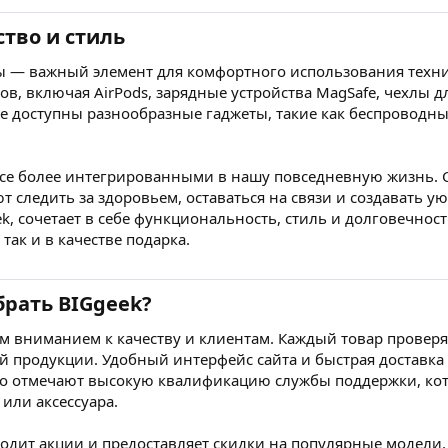
ство и стиль
ы — важный элемент для комфортного использования техни
в, включая AirPods, зарядные устройства MagSafe, чехлы дл
же доступны разнообразные гаджеты, такие как беспроводн
все более интегрированными в нашу повседневную жизнь. С
 следить за здоровьем, оставаться на связи и создавать у
k, сочетает в себе функциональность, стиль и долговечнос
так и в качестве подарка.
брать BIGgeek?
м вниманием к качеству и клиентам. Каждый товар проверя
 продукции. Удобный интерфейс сайта и быстрая доставка 
о отмечают высокую квалификацию службы поддержки, кото
или аксессуара.
одит акции и предоставляет скидки на популярные модели, 