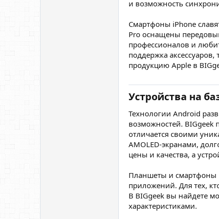
и возможность синхрони
Смартфоны iPhone славя
Pro оснащены передовым
профессионалов и любит
поддержка аксессуаров, 
продукцию Apple в BIGge
Устройства на ба
Технологии Android раз
возможностей. BIGgeek п
отличается своими уни
AMOLED-экранами, долго
цены и качества, а уст
Планшеты и смартфоны н
приложений. Для тех, к
В BIGgeek вы найдете м
характеристиками.