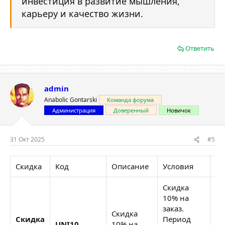
инвестиция в развитие мышления,
карьеру и качество жизни.
Ответить
admin
Anabolic Gontarski
Команда форума
Администрация
Доверенный
Новичок
31 Окт 2025
#5
Скидка
Код
Описание
Условия
На
Скидка
10% на
заказ.
Скидка
Скидка
Период
01
UNI10
10% на