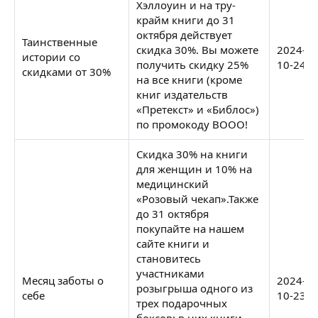
Хэллоуин и на тру-
крайм книги до 31
октября действует
Таинственные
скидка 30%. Вы можете
2024-
истории со
получить скидку 25%
10-24
скидками от 30%
на все книги (кроме
книг издательств
«Претекст» и «Библос»)
по промокоду BOOO!
Скидка 30% на книги
для женщин и 10% на
медицинский
«Розовый чекап».Также
до 31 октября
покупайте на нашем
сайте книги и
становитесь
участниками
Месяц заботы о
2024-
розыгрыша одного из
себе
10-23
трех подарочных
боксов: в них книги