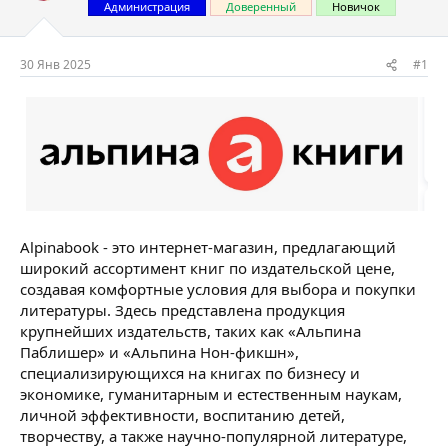
т
а
Администрация
Доверенный
Новичок
е
ч
м
а
ы
л
30 Янв 2025
#1
а
Alpinabook - это интернет-магазин, предлагающий
широкий ассортимент книг по издательской цене,
создавая комфортные условия для выбора и покупки
литературы. Здесь представлена продукция
крупнейших издательств, таких как «Альпина
Паблишер» и «Альпина Нон-фикшн»,
специализирующихся на книгах по бизнесу и
экономике, гуманитарным и естественным наукам,
личной эффективности, воспитанию детей,
творчеству, а также научно-популярной литературе,