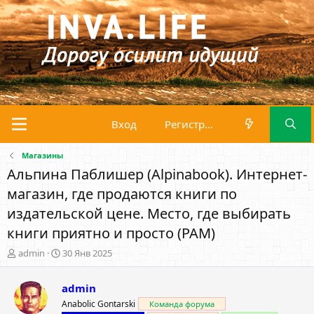
Вход
Регистрация
Магазины
Альпина Паблишер (Alpinabook). Интернет-
магазин, где продаются книги по
издательской цене. Место, где выбирать
книги приятно и просто (PAM)
А
Д
admin
30 Янв 2025
в
а
т
т
admin
о
а
р
н
Anabolic Gontarski
Команда форума