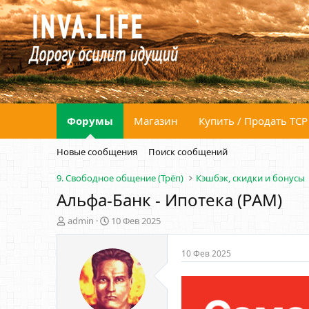
Форумы
Магазин
Купить / Продать ТСР
Новые сообщения
Поиск сообщений
9. Свободное общение (Трёп)
Кэшбэк, скидки и бонусы
Альфа-Банк - Ипотека (PAM)
А
Д
admin
10 Фев 2025
в
а
т
т
10 Фев 2025
о
а
р
н
т
а
е
ч
м
а