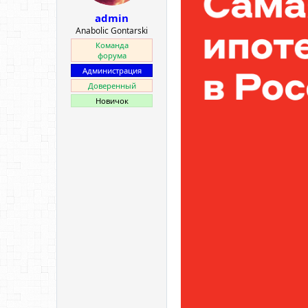
ы
л
admin
а
Anabolic Gontarski
Команда
форума
Администрация
Доверенный
Новичок