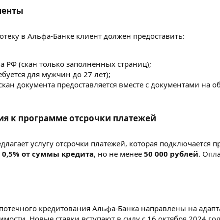
енты​
отеку в Альфа-Банке клиент должен предоставить:
а РФ (скан только заполненных страниц);
буется для мужчин до 27 лет);
кан документа предоставляется вместе с документами на об
я к программе отсрочки платежей​
длагает услугу отсрочки платежей, которая подключается 
т
0,5% от суммы кредита
, но не менее
50 000 рублей
. Опл
потечного кредитования Альфа-Банка направлены на адапт
имости. Новые ставки вступают в силу с 16 октября 2024 