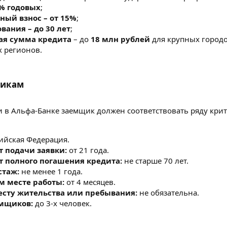
8% годовых
;
ный взнос – от 15%
;
вания – до 30 лет
;
я сумма кредита
– до
18 млн рублей
для крупных городо
х регионов.
икам​
 в Альфа-Банке заемщик должен соответствовать ряду крит
ийская Федерация.
т подачи заявки:
от 21 года.
т полного погашения кредита:
не старше 70 лет.
стаж:
не менее 1 года.
м месте работы:
от 4 месяцев.
есту жительства или пребывания:
не обязательна.
емщиков:
до 3-х человек.