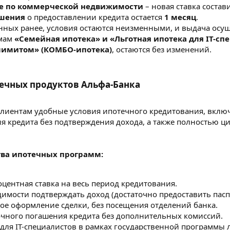
е по коммерческой недвижимости
– новая ставка состав
ешения
о предоставлении кредита остается
1 месяц
.
енных ранее, условия остаются неизменными, и выдача осущ
ммам
«Семейная ипотека» и «Льготная ипотека для IT-сп
рлимитом» (КОМБО-ипотека)
, остаются без изменений.
чных продуктов Альфа-Банка​
клиентам удобные условия ипотечного кредитования, вклю
 кредита без подтверждения дохода, а также полностью ц
ва ипотечных программ:
центная ставка на весь период кредитования.
димости подтверждать доход (достаточно предоставить пасп
е оформление сделки, без посещения отделений банка.
чного погашения кредита без дополнительных комиссий.
для IT-специалистов в рамках государственной программы 