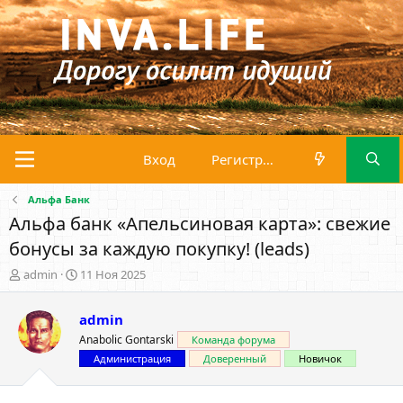
Вход
Регистрация
Альфа Банк
Альфа банк «Апельсиновая карта»: свежие
бонусы за каждую покупку! (leads)
А
Д
admin
11 Ноя 2025
в
а
т
т
admin
о
а
р
н
Anabolic Gontarski
Команда форума
т
а
Администрация
Доверенный
Новичок
е
ч
м
а