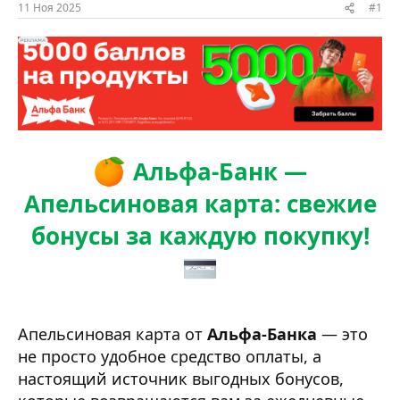
ы
л
11 Ноя 2025
#1
а
Альфа-Банк —
Апельсиновая карта: свежие
бонусы за каждую покупку!
Апельсиновая карта от
Альфа-Банка
— это
не просто удобное средство оплаты, а
настоящий источник выгодных бонусов,