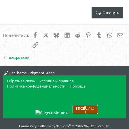
26
Trebuchet MS
Verdana
Ответить
Facebook
X
Bluesky
LinkedIn
Reddit
Pinterest
Tumblr
WhatsA
Эл
Поделиться:
Ссылка
Альфа Банк
FlatTheme - PigmentGreen
Обратная связь
Условия и правила
Политика конфиденциальности
Помощь
®
Community platform by XenForo
© 2010-2026 XenForo Ltd.