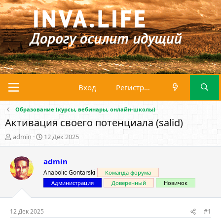
Вход
Регистрация
Образование (курсы, вебинары, онлайн-школы)
Активация своего потенциала (salid)
А
Д
admin
12 Дек 2025
в
а
т
т
admin
о
а
р
н
Anabolic Gontarski
Команда форума
т
а
Администрация
Доверенный
Новичок
е
ч
м
а
ы
л
12 Дек 2025
#1
а