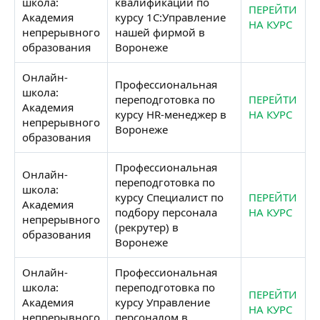
школа:
квалификации по
ПЕРЕЙТИ
Академия
курсу 1С:Управление
НА КУРС
непрерывного
нашей фирмой в
образования
Воронеже
Онлайн-
Профессиональная
школа:
переподготовка по
ПЕРЕЙТИ
Академия
курсу HR-менеджер в
НА КУРС
непрерывного
Воронеже
образования
Профессиональная
Онлайн-
переподготовка по
школа:
курсу Специалист по
ПЕРЕЙТИ
Академия
подбору персонала
НА КУРС
непрерывного
(рекрутер) в
образования
Воронеже
Онлайн-
Профессиональная
школа:
переподготовка по
ПЕРЕЙТИ
Академия
курсу Управление
НА КУРС
непрерывного
персоналом в