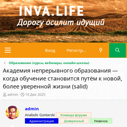
Вход
Регистрация
Образование (курсы, вебинары, онлайн-школы)
Академия непрерывного образования —
когда обучение становится путём к новой,
более уверенной жизни (salid)
А
Д
admin
10 Дек 2025
в
а
т
т
admin
о
а
р
н
Anabolic Gontarski
Команда форума
т
а
Администрация
Доверенный
Новичок
е
ч