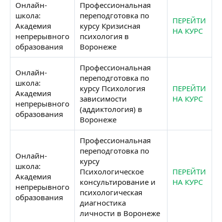
Онлайн-
Профессиональная
школа:
переподготовка по
ПЕРЕЙТИ
Академия
курсу Кризисная
НА КУРС
непрерывного
психология в
образования
Воронеже
Профессиональная
Онлайн-
переподготовка по
школа:
курсу Психология
ПЕРЕЙТИ
Академия
зависимости
НА КУРС
непрерывного
(аддиктология) в
образования
Воронеже
Профессиональная
переподготовка по
Онлайн-
курсу
школа:
Психологическое
ПЕРЕЙТИ
Академия
консультирование и
НА КУРС
непрерывного
психологическая
образования
диагностика
личности в Воронеже