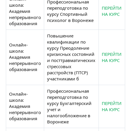
Профессиональная
школа:
переподготовка по
ПЕРЕЙТИ
Академия
курсу Спортивный
НА КУРС
непрерывного
психолог в Воронеже
образования
Повышение
квалификации по
Онлайн-
курсу Преодоление
школа:
кризисных состояний
ПЕРЕЙТИ
Академия
и посттравматических
НА КУРС
непрерывного
стрессовых
образования
расстройств (ПТСР)
участниками б
Профессиональная
Онлайн-
переподготовка по
школа:
курсу Бухгалтерский
ПЕРЕЙТИ
Академия
учет и
НА КУРС
непрерывного
налогообложение в
образования
Воронеже