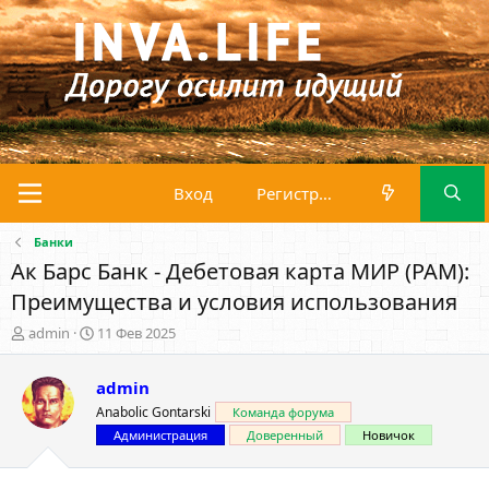
Вход
Регистрация
Банки
Ак Барс Банк - Дебетовая карта МИР (PAM):
Преимущества и условия использования
А
Д
admin
11 Фев 2025
в
а
т
т
admin
о
а
р
н
Anabolic Gontarski
Команда форума
т
а
Администрация
Доверенный
Новичок
е
ч
м
а