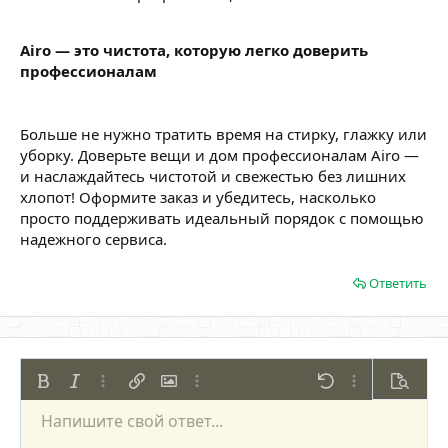
Airo — это чистота, которую легко доверить
профессионалам
Больше не нужно тратить время на стирку, глажку или
уборку. Доверьте вещи и дом профессионалам Airo —
и наслаждайтесь чистотой и свежестью без лишних
хлопот! Оформите заказ и убедитесь, насколько
просто поддерживать идеальный порядок с помощью
надежного сервиса.
Ответить
Жирный
Курсив
Дополнительно...
Вставить ссылку
Вставить изображение
Дополнительно...
Отменить
Дополнительно
Предпр
Напишите свой ответ...
По левому краю
9
Сохранить черновик
Нумерованный список
Обычный
Arial
Размер шрифта
Смайлы
Повторить
Цитата
Переключить режим работы редактора
Цвет текста
Медиа
Удалить форматирование
Шрифт
Вставить таблицу
Черновики
Список
Вставить горизонтальную линию
Выравнивание
Спойлер
Формат параграфа
Код
Зачёркнутый
Подчёркнутый
Однострочный 
Одностроч